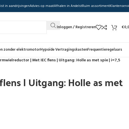
ist in aandrijvingen
Advies op maat
Afhalen in Andelst
Ruim assortiment
Klantenservi
Inloggen / Registreren
€
0,
n zonder elektromotor
Hypoïde Vertragingskasten
Frequentieregelaars
mwielreductor | Met IEC flens | Uitgang: Holle as met spie | i=7,5
lens | Uitgang: Holle as met