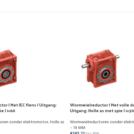
r | Met IEC flens | Uitgang:
Wormwielreductor | Met volle d
e | i=60
Uitgang: Holle as met spie | i=30
oren zonder elektromotor
,
Holle as
Wormwielreductoren zonder elek
– 14 MM
€
145,22
Excl. BTW