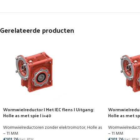
Gerelateerde producten
Wormwielreductor | Met IEC flens | Uitgang:
Wormwielreducto
Holle as met spie | i=40
Holle as met spi
Wormwielreductoren zonder elektromotor
,
Holle as
Wormwielreduct
– 11 MM
– 11 MM
€
101,76
€
101,76
Excl. BTW
Excl. BTW