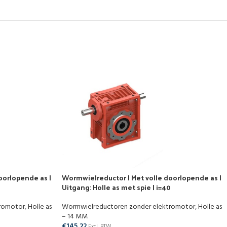
oorlopende as |
Wormwielreductor | Met volle doorlopende as |
Uitgang: Holle as met spie | i=40
tromotor
,
Holle as
Wormwielreductoren zonder elektromotor
,
Holle as
– 14 MM
€
145,22
Excl. BTW