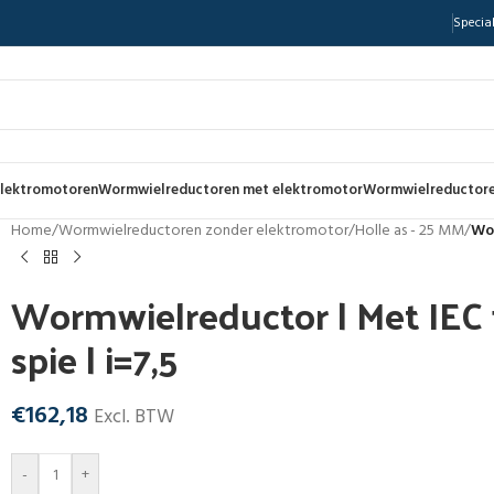
Special
lektromotoren
Wormwielreductoren met elektromotor
Wormwielreductore
Home
/
Wormwielreductoren zonder elektromotor
/
Holle as - 25 MM
/
Wor
Wormwielreductor | Met IEC f
spie | i=7,5
€
162,18
Excl. BTW
-
+