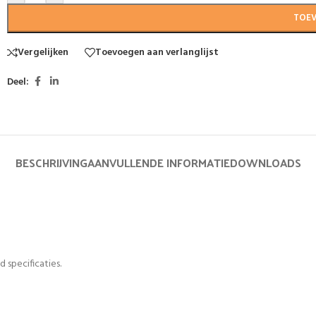
TOE
Vergelijken
Toevoegen aan verlanglijst
Deel:
BESCHRIJVING
AANVULLENDE INFORMATIE
DOWNLOADS
 specificaties.