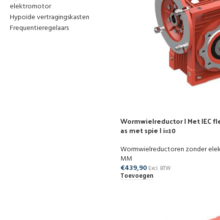
elektromotor
Hypoïde vertragingskasten
Frequentieregelaars
Wormwielreductor | Met IEC fle
as met spie | i=10
Wormwielreductoren zonder ele
MM
€
439,90
Excl. BTW
Toevoegen