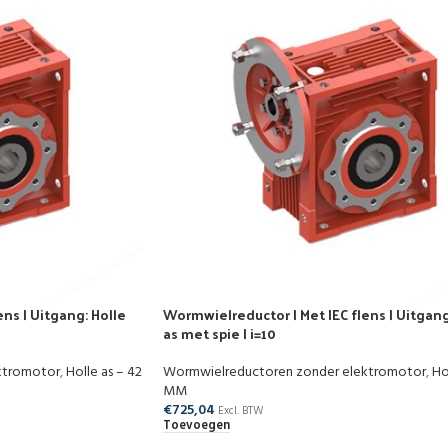
ns | Uitgang: Holle
Wormwielreductor | Met IEC flens | Uitgang
as met spie | i=10
ktromotor
,
Holle as – 42
Wormwielreductoren zonder elektromotor
,
Ho
MM
€
725,04
Excl. BTW
Toevoegen