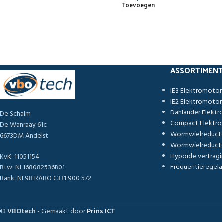
Toevoegen
ASSORTIMEN
IE3 Elektromoto
IE2 Elektromoto
Dahlander Elekt
De Schalm
Compact Elektr
De Wanraay 61c
Wormwielreduct
6673DM Andelst
Wormwielreducto
Hypoïde vertragi
KvK: 11051154
Frequentieregela
Btw: NL168082536B01
Bank: NL98 RABO 0331 900 572
©
VBOtech
- Gemaakt door
Prins ICT