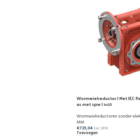
Wormwielreductor | Met IEC fle
as met spie | i=10
Wormwielreductoren zonder ele
MM
€
725,04
Excl. BTW
Toevoegen