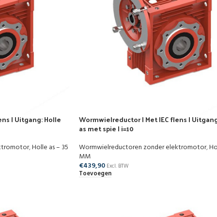
ns | Uitgang: Holle
Wormwielreductor | Met IEC flens | Uitgang
as met spie | i=10
ktromotor
,
Holle as – 35
Wormwielreductoren zonder elektromotor
,
Ho
MM
€
439,90
Excl. BTW
Toevoegen