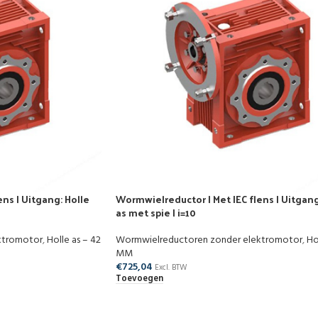
ns | Uitgang: Holle
Wormwielreductor | Met IEC flens | Uitgang
as met spie | i=10
ktromotor
,
Holle as – 42
Wormwielreductoren zonder elektromotor
,
Ho
MM
€
725,04
Excl. BTW
Toevoegen