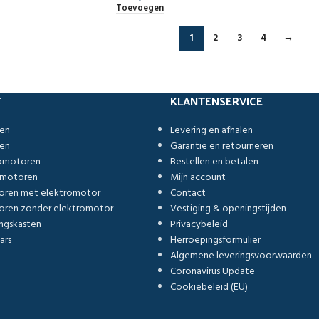
Toevoegen
1
2
3
4
→
T
KLANTENSERVICE
ren
Levering en afhalen
ren
Garantie en retourneren
romotoren
Bestellen en betalen
omotoren
Mijn account
oren met elektromotor
Contact
ren zonder elektromotor
Vestiging & openingstijden
ngskasten
Privacybeleid
ars
Herroepingsformulier
Algemene leveringsvoorwaarden
Coronavirus Update
Cookiebeleid (EU)