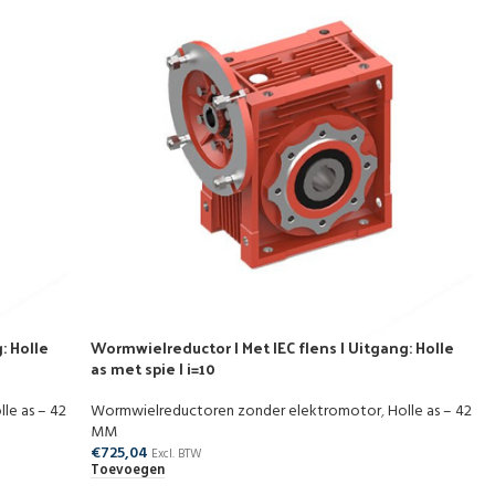
: Holle
Wormwielreductor | Met IEC flens | Uitgang: Holle
as met spie | i=10
lle as – 42
Wormwielreductoren zonder elektromotor
,
Holle as – 42
MM
€
725,04
Excl. BTW
Toevoegen