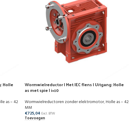
: Holle
Wormwielreductor | Met IEC flens | Uitgang: Holle
as met spie | i=10
lle as – 42
Wormwielreductoren zonder elektromotor
,
Holle as – 42
MM
€
725,04
Excl. BTW
Toevoegen