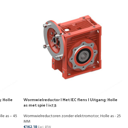
: Holle
Wormwielreductor | Met IEC flens | Uitgang: Holle
as met spie | i=7,5
lle as – 45
Wormwielreductoren zonder elektromotor
,
Holle as - 25
MM
€
162,18
Excl. BTW