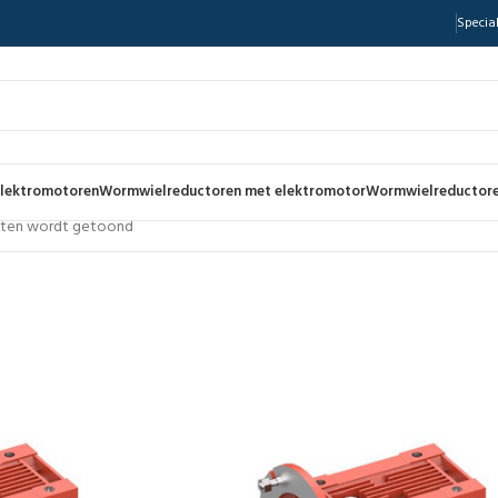
Special
lektromotoren
Wormwielreductoren met elektromotor
Wormwielreductore
ltaten wordt getoond