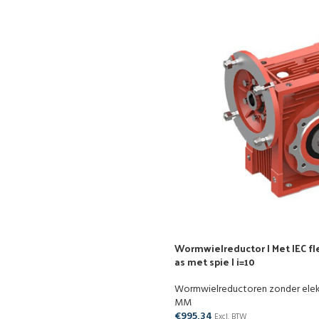
Wormwielreductor | Met IEC fle
as met spie | i=10
Wormwielreductoren zonder ele
MM
€
995,34
Excl. BTW