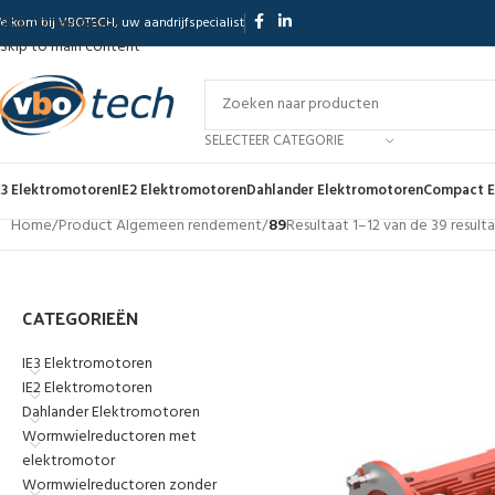
Skip to navigation
elkom bij VBOTECH, uw aandrijfspecialist
Skip to main content
SELECTEER CATEGORIE
E3 Elektromotoren
IE2 Elektromotoren
Dahlander Elektromotoren
Compact E
Home
/
Product Algemeen rendement
/
89
Resultaat 1–12 van de 39 resu
CATEGORIEËN
IE3 Elektromotoren
IE2 Elektromotoren
Dahlander Elektromotoren
Wormwielreductoren met
elektromotor
Wormwielreductoren zonder