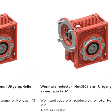
ns | Uitgang: Holle
Wormwielreductor | Met IEC flens | Uitgang
as met spie | i=10
ktromotor
,
Holle as – 45
Wormwielreductoren zonder elektromotor
,
Ho
MM
€
995,34
Excl. BTW