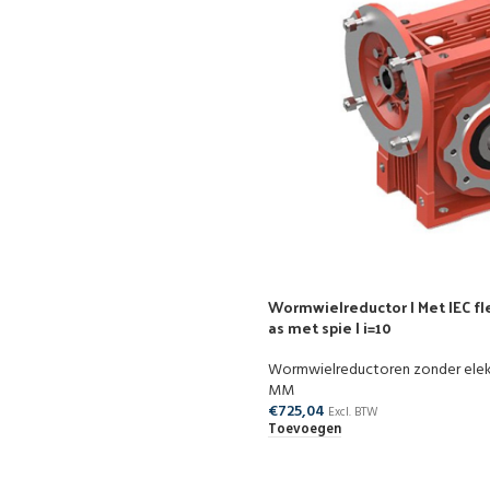
Wormwielreductor | Met IEC fle
as met spie | i=10
Wormwielreductoren zonder ele
MM
€
725,04
Excl. BTW
Toevoegen