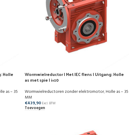
: Holle
Wormwielreductor | Met IEC flens | Uitgang: Holle
as met spie | i=10
lle as – 35
Wormwielreductoren zonder elektromotor
,
Holle as – 35
MM
€
439,90
Excl. BTW
Toevoegen