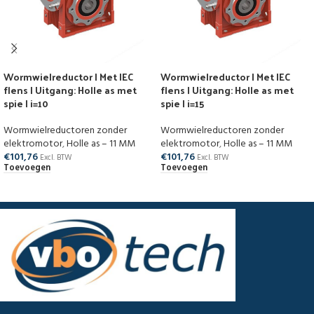
Wormwielreductor | Met IEC
Wormwielreductor | Met IEC
flens | Uitgang: Holle as met
flens | Uitgang: Holle as met
spie | i=10
spie | i=15
Wormwielreductoren zonder
Wormwielreductoren zonder
elektromotor
,
Holle as – 11 MM
elektromotor
,
Holle as – 11 MM
€
101,76
€
101,76
Excl. BTW
Excl. BTW
Toevoegen
Toevoegen