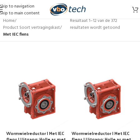
Skip to navigation
Skip to main content
Home
/
Resultaat 1–12 van de 372
Product Soort vertragingskast
/
resultaten wordt getoond
Met IEC flens
Wormwielreductor | Met IEC
Wormwielreductor | Met IEC
flens | Uitgang: Holle as met
flens | Uitgang: Holle as met