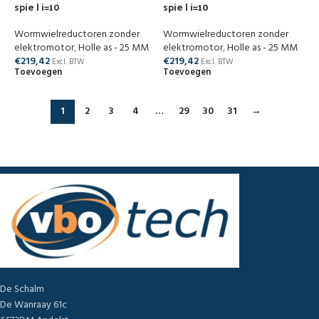
spie | i=10
spie | i=10
Wormwielreductoren zonder
Wormwielreductoren zonder
elektromotor
,
Holle as - 25 MM
elektromotor
,
Holle as - 25 MM
€
219,42
€
219,42
Excl. BTW
Excl. BTW
Toevoegen
Toevoegen
1
2
3
4
…
29
30
31
→
De Schalm
De Wanraay 61c