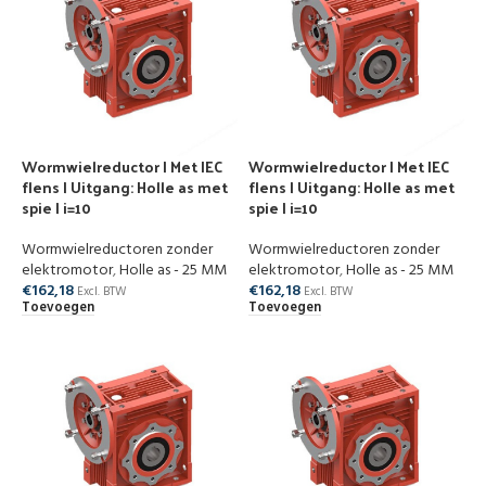
Wormwielreductor | Met IEC
Wormwielreductor | Met IEC
flens | Uitgang: Holle as met
flens | Uitgang: Holle as met
spie | i=10
spie | i=10
Wormwielreductoren zonder
Wormwielreductoren zonder
elektromotor
,
Holle as - 25 MM
elektromotor
,
Holle as - 25 MM
€
162,18
€
162,18
Excl. BTW
Excl. BTW
Toevoegen
Toevoegen