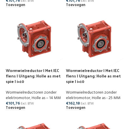
€
101,76
€
101,76
Excl. BTW
Excl. BTW
Toevoegen
Toevoegen
Wormwielreductor | Met IEC
Wormwielreductor | Met IEC
flens | Uitgang: Holle as met
flens | Uitgang: Holle as met
spie | i=10
spie | i=10
Wormwielreductoren zonder
Wormwielreductoren zonder
elektromotor
,
Holle as – 14 MM
elektromotor
,
Holle as - 25 MM
€
101,76
€
162,18
Excl. BTW
Excl. BTW
Toevoegen
Toevoegen