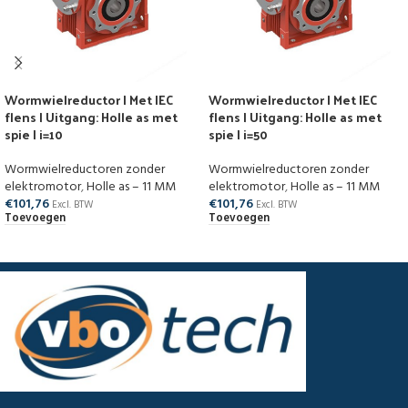
Wormwielreductor | Met IEC
Wormwielreductor | Met IEC
flens | Uitgang: Holle as met
flens | Uitgang: Holle as met
spie | i=10
spie | i=50
Wormwielreductoren zonder
Wormwielreductoren zonder
elektromotor
,
Holle as – 11 MM
elektromotor
,
Holle as – 11 MM
€
101,76
€
101,76
Excl. BTW
Excl. BTW
Toevoegen
Toevoegen