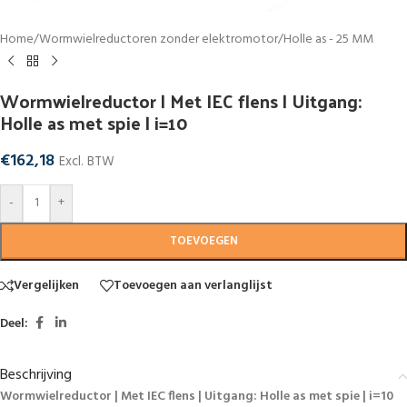
Home
/
Wormwielreductoren zonder elektromotor
/
Holle as - 25 MM
Wormwielreductor | Met IEC flens | Uitgang:
Holle as met spie | i=10
€
162,18
Excl. BTW
-
+
TOEVOEGEN
Vergelijken
Toevoegen aan verlanglijst
Deel:
Beschrijving
Wormwielreductor | Met IEC flens | Uitgang: Holle as met spie | i=10