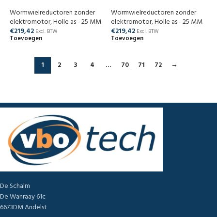
Wormwielreductoren zonder
Wormwielreductoren zonder
elektromotor
,
Holle as - 25 MM
elektromotor
,
Holle as - 25 MM
€
219,42
€
219,42
Excl. BTW
Excl. BTW
Toevoegen
Toevoegen
1
2
3
4
…
70
71
72
→
De Schalm
De Wanraay 61c
6673DM Andelst