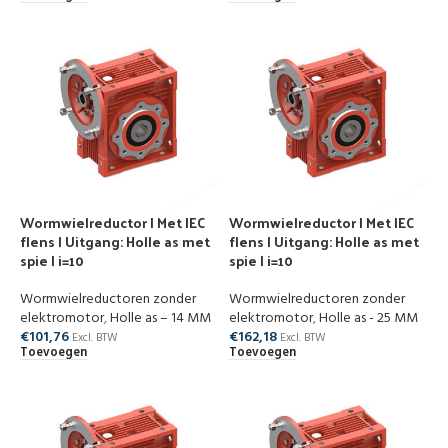
Wormwielreductor | Met IEC
Wormwielreductor | Met IEC
flens | Uitgang: Holle as met
flens | Uitgang: Holle as met
spie | i=10
spie | i=10
Wormwielreductoren zonder
Wormwielreductoren zonder
elektromotor
,
Holle as – 14 MM
elektromotor
,
Holle as - 25 MM
€
101,76
€
162,18
Excl. BTW
Excl. BTW
Toevoegen
Toevoegen