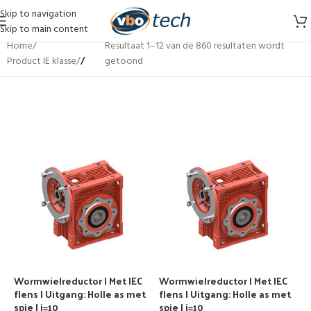
Skip to navigation
Skip to main content
Home
/
Resultaat 1–12 van de 860 resultaten wordt
Product IE klasse
/
/
getoond
Wormwielreductor | Met IEC
Wormwielreductor | Met IEC
flens | Uitgang: Holle as met
flens | Uitgang: Holle as met
spie | i=10
spie | i=10