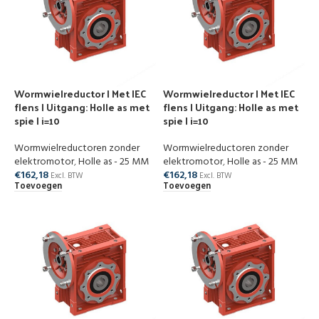
Wormwielreductor | Met IEC
Wormwielreductor | Met IEC
flens | Uitgang: Holle as met
flens | Uitgang: Holle as met
spie | i=10
spie | i=10
Wormwielreductoren zonder
Wormwielreductoren zonder
elektromotor
,
Holle as - 25 MM
elektromotor
,
Holle as - 25 MM
€
162,18
€
162,18
Excl. BTW
Excl. BTW
Toevoegen
Toevoegen