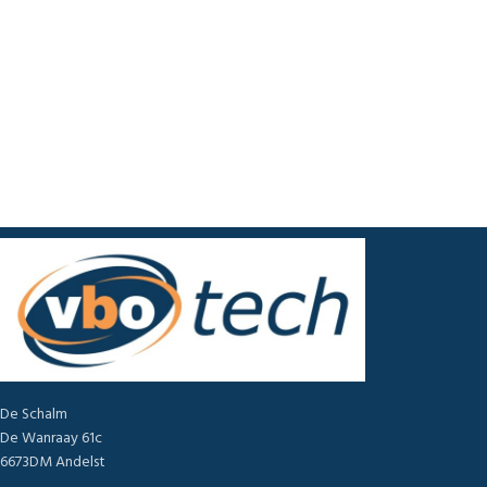
De Schalm
De Wanraay 61c
6673DM Andelst