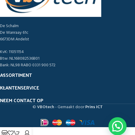
De Schalm
De Wanraay 61c
6673DM Andelst
KvK: 11051154
Btw: NL168082536B01
Bank: NL98 RABO 0331 900 572
ASSORTIMENT
KLANTENSERVICE
NEEM CONTACT OP
©
VBOtech
- Gemaakt door
Prins ICT