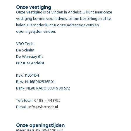
Onze vestiging
Onze vestiging is te vinden in Andelst. U kunt naar onze
vestiging komen voor advies, of om bestellingen af te
halen. Hieronder kunt u onze adresgegevens en
openingstijden vinden.
VBO Tech
De Schalm
De Wanraay 61c
6673DM Andelst
KvK: 11051154
Btw: NL168082536B01
Bank: NL98 RABO 0331 900 572
Telefoon:
0488 – 443795
E-mail:
info@vbotech.nl
Onze openingstijden
Maandag
09:00-17:00 uur