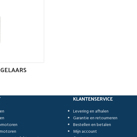
EGELAARS
T
KLANTENSERVICE
ren
Levering en afhalen
ren
Garantie en retourneren
romotoren
Bestellen en betalen
omotoren
Mijn account