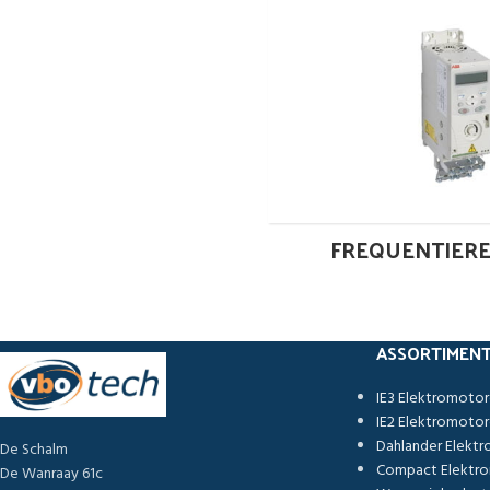
FREQUENTIER
ASSORTIMEN
IE3 Elektromoto
IE2 Elektromoto
Dahlander Elekt
De Schalm
Compact Elektr
De Wanraay 61c