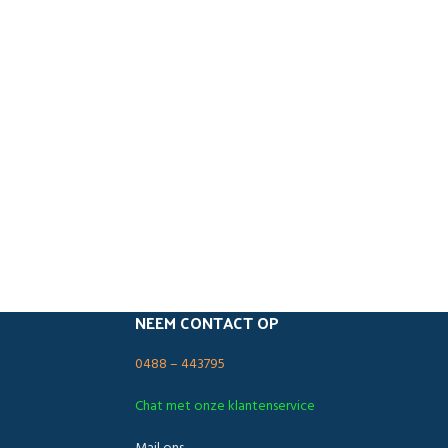
NEEM CONTACT OP
0488 – 443795
Chat met onze klantenservice