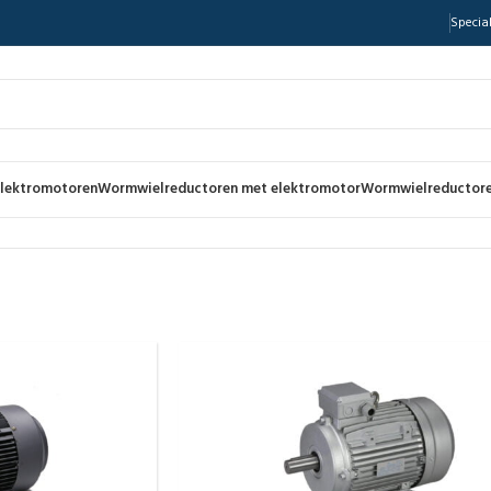
Special
lektromotoren
Wormwielreductoren met elektromotor
Wormwielreductore