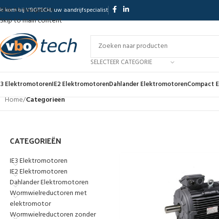
Skip to navigation
elkom bij VBOTECH, uw aandrijfspecialist
Skip to main content
SELECTEER CATEGORIE
E3 Elektromotoren
IE2 Elektromotoren
Dahlander Elektromotoren
Compact E
Home
/
Categorieën
CATEGORIEËN
IE3 Elektromotoren
IE2 Elektromotoren
Dahlander Elektromotoren
Wormwielreductoren met
elektromotor
Wormwielreductoren zonder