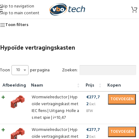
Skip to navigation
Skip to main content
Toon filters
Hypoïde vertragingskasten
10
Zoeken:
Toon
per pagina
Afbeelding
Naam
Prijs
Kopen
Wormwielreductor | Hyp
€
277,7
TOEVOEGEN
oïde vertragingskast met
2
Excl.
IEC flens | Uitgang: Holle a
BTW
s met spie | i=10,47
Wormwielreductor | Hyp
€
277,7
TOEVOEGEN
oïde vertragingskast met
2
Excl.