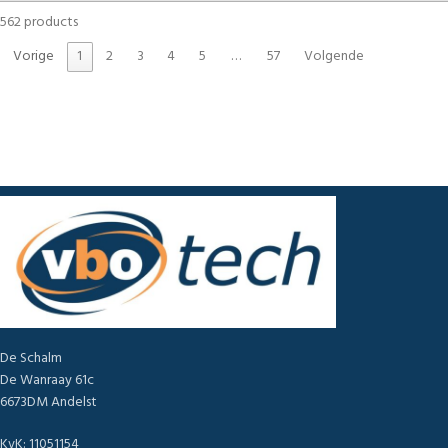
562 products
Vorige
1
2
3
4
5
…
57
Volgende
De Schalm
De Wanraay 61c
6673DM Andelst
KvK: 11051154