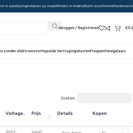
ist in aandrijvingen
Advies op maat
Afhalen in Andelst
Ruim assortiment
Klantenservi
Inloggen / Registreren
€
0,
n zonder elektromotor
Hypoïde Vertragingskasten
Frequentieregelaars
Zoeken:
Voltage..
Prijs
Details
Kopen
400V-
Vanaf