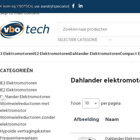
Skip to navigation
elkom bij VBOTECH, uw aandrijfspecialist
Skip to main content
SELECTEER CATEGORIE
E3 Elektromotoren
IE2 Elektromotoren
Dahlander Elektromotoren
Compact E
CATEGORIEËN
Dahlander elektromot
IE3 Elektromotoren
IE2 Elektromotoren
Dahlander Elektromotoren
10
Toon
per pagina
Wormwielreductoren met
elektromotor
Wormwielreductoren zonder
Afbeelding
Naam
elektromotor
Hypoïde vertragingskasten
Frequentieregelaars
Dahlander Elektrom