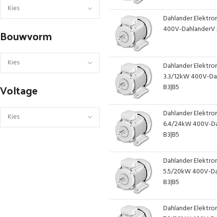
Dahlander Elektrom
400V-DahlanderV 
Bouwvorm
Dahlander Elektro
3.3/12kW 400V-Da
Voltage
B3|B5
Dahlander Elektrom
6.4/24kW 400V-D
B3|B5
Dahlander Elektro
5.5/20kW 400V-Da
B3|B5
Dahlander Elektrom