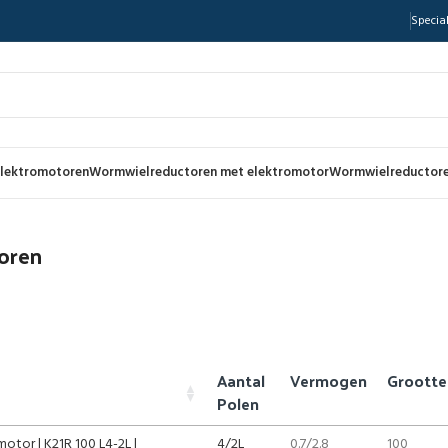
Special
lektromotoren
Wormwielreductoren met elektromotor
Wormwielreductore
oren
Aantal
Vermogen
Grootte
Polen
otor | K21R 100 L4-2L |
4/2L
0.7/2.8
100