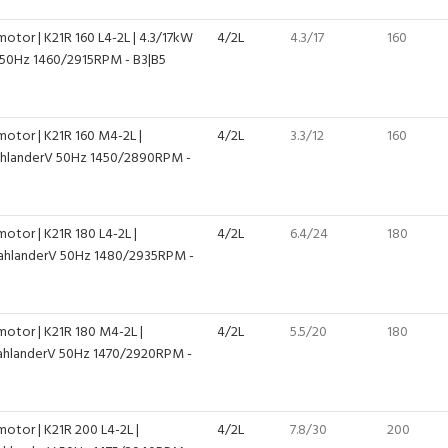
otor | K21R 160 L4-2L | 4.3/17kW
4/2L
4.3/17
160
50Hz 1460/2915RPM - B3|B5
motor | K21R 160 M4-2L |
4/2L
3.3/12
160
hlanderV 50Hz 1450/2890RPM -
otor | K21R 180 L4-2L |
4/2L
6.4/24
180
ahlanderV 50Hz 1480/2935RPM -
motor | K21R 180 M4-2L |
4/2L
5.5/20
180
hlanderV 50Hz 1470/2920RPM -
otor | K21R 200 L4-2L |
4/2L
7.8/30
200