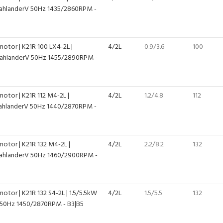
ahlanderV 50Hz 1435/2860RPM -
otor | K21R 100 LX4-2L |
4/2L
0.9/3.6
100
ahlanderV 50Hz 1455/2890RPM -
otor | K21R 112 M4-2L |
4/2L
1.2/4.8
112
ahlanderV 50Hz 1440/2870RPM -
motor | K21R 132 M4-2L |
4/2L
2.2/8.2
132
ahlanderV 50Hz 1460/2900RPM -
otor | K21R 132 S4-2L | 1.5/5.5kW
4/2L
1.5/5.5
132
50Hz 1450/2870RPM - B3|B5