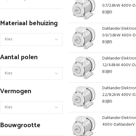
0.7/2.8kW 400V-D
B3|B5
Materiaal behuizing
Dahlander Elektrom
0.9/3.6kW 400V-D
B3|B5
Aantal polen
Dahlander Elektrom
1.2/4.8kW 400V-D
B3|B5
Vermogen
Dahlander Elektro
2.2/8.2kW 400V-D
B3|B5
Dahlander Elektrom
Bouwgrootte
400V-DahlanderV 