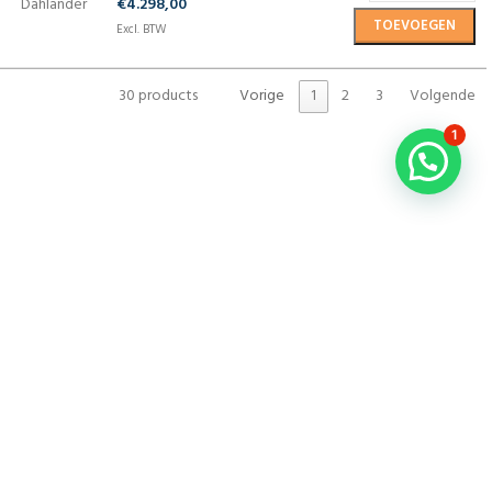
Dahlander
€
4.298,00
TOEVOEGEN
Excl. BTW
30 products
Vorige
1
2
3
Volgende
1
NEEM CONTACT OP
0488 – 443795
Chat met onze klantenservice
Mail ons