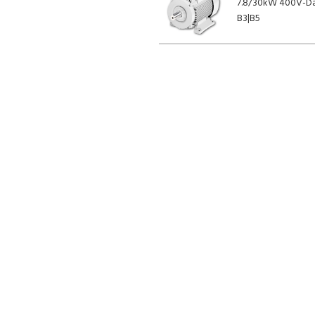
7.8/30kW 400V-Da
B3|B5
ASSORTIMEN
IE3 Elektromoto
IE2 Elektromoto
Dahlander Elekt
De Schalm
Compact Elektr
De Wanraay 61c
Wormwielreduct
6673DM Andelst
Wormwielreducto
Hypoïde vertragi
KvK: 11051154
Frequentieregela
Btw: NL168082536B01
Bank: NL98 RABO 0331 900 572