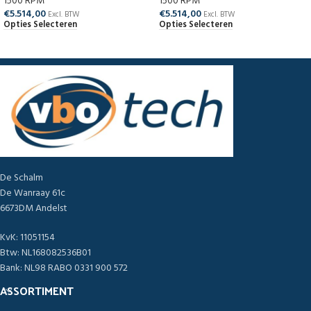
1500 RPM
1500 RPM
€
5.514,00
€
5.514,00
Excl. BTW
Excl. BTW
Opties Selecteren
Opties Selecteren
De Schalm
De Wanraay 61c
6673DM Andelst
KvK: 11051154
Btw: NL168082536B01
Bank: NL98 RABO 0331 900 572
ASSORTIMENT