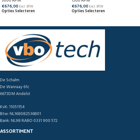
3000 RPM
1500 RPM
€
676,00
€
676,00
Excl. BTW
Excl. BTW
Opties Selecteren
Opties Selecteren
De Schalm
De Wanraay 61c
6673DM Andelst
KvK: 11051154
Btw: NL168082536B01
Bank: NL98 RABO 0331 900 572
ASSORTIMENT