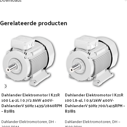
Downloads
Gerelateerde producten
Dahlander Elektromotor | K21R
Dahlander Elektromotor | K21R
100 L4-2L | 0.7/2.8kW 400V-
100 L8-4L | 0.5/2kW 400V-
DahlanderV 50Hz 1435/2860RPM
DahlanderV 50Hz 700/1415RPM –
– B3|B5
B3|B5
Dahlander Elektromotoren
,
DH -
Dahlander Elektromotoren
,
DH –