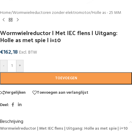
Home
/
Wormwielreductoren zonder elektromotor
/
Holle as - 25 MM
Wormwielreductor | Met IEC flens | Uitgang:
Holle as met spie | i=10
€
162,18
Excl. BTW
-
+
TOEVOEGEN
Vergelijken
Toevoegen aan verlanglijst
Deel:
Beschrijving
Wormwielreductor | Met IEC flens | Uitgang: Holle as met spie | i=10