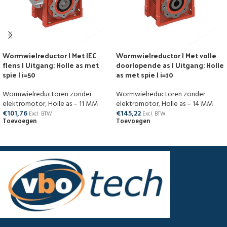
Wormwielreductor | Met IEC
Wormwielreductor | Met volle
flens | Uitgang: Holle as met
doorlopende as | Uitgang: Holle
spie | i=50
as met spie | i=10
Wormwielreductoren zonder
Wormwielreductoren zonder
elektromotor
,
Holle as – 11 MM
elektromotor
,
Holle as – 14 MM
€
101,76
€
145,22
Excl. BTW
Excl. BTW
Toevoegen
Toevoegen