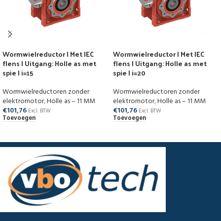
Wormwielreductor | Met IEC
Wormwielreductor | Met IEC
flens | Uitgang: Holle as met
flens | Uitgang: Holle as met
spie | i=15
spie | i=20
Wormwielreductoren zonder
Wormwielreductoren zonder
elektromotor
,
Holle as – 11 MM
elektromotor
,
Holle as – 11 MM
€
101,76
€
101,76
Excl. BTW
Excl. BTW
Toevoegen
Toevoegen