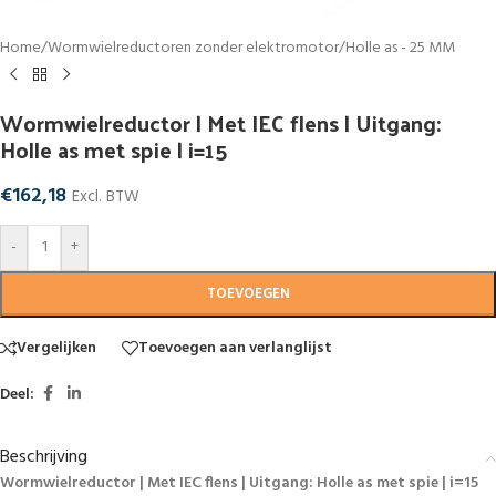
Home
/
Wormwielreductoren zonder elektromotor
/
Holle as - 25 MM
Wormwielreductor | Met IEC flens | Uitgang:
Holle as met spie | i=15
€
162,18
Excl. BTW
-
+
TOEVOEGEN
Vergelijken
Toevoegen aan verlanglijst
Deel:
Beschrijving
Wormwielreductor | Met IEC flens | Uitgang: Holle as met spie | i=15