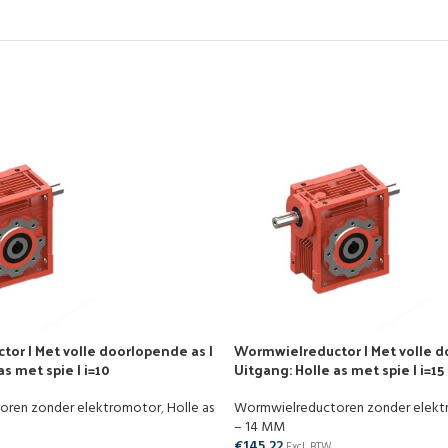
or | Met volle doorlopende as |
Wormwielreductor | Met volle d
as met spie | i=10
Uitgang: Holle as met spie | i=15
oren zonder elektromotor
,
Holle as
Wormwielreductoren zonder elek
– 14 MM
€
145,22
Excl. BTW