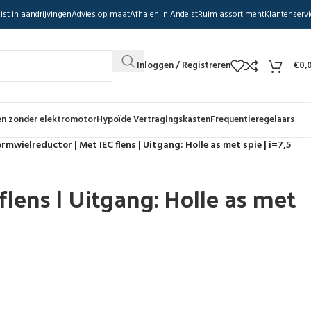
ist in aandrijvingen
Advies op maat
Afhalen in Andelst
Ruim assortiment
Klantenservi
Inloggen / Registreren
€
0,
n zonder elektromotor
Hypoïde Vertragingskasten
Frequentieregelaars
rmwielreductor | Met IEC flens | Uitgang: Holle as met spie | i=7,5
lens | Uitgang: Holle as met