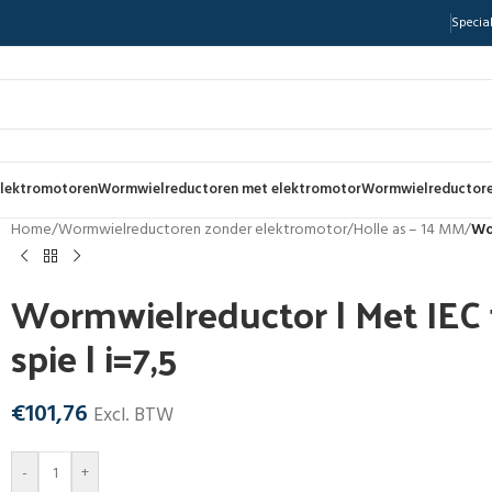
Special
lektromotoren
Wormwielreductoren met elektromotor
Wormwielreductore
Home
/
Wormwielreductoren zonder elektromotor
/
Holle as – 14 MM
/
Wo
Wormwielreductor | Met IEC f
spie | i=7,5
€
101,76
Excl. BTW
-
+