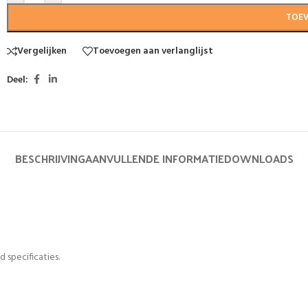
TOE
Vergelijken
Toevoegen aan verlanglijst
Deel:
BESCHRIJVING
AANVULLENDE INFORMATIE
DOWNLOADS
 specificaties.