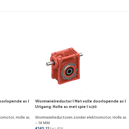
oorlopende as |
Wormwielreductor | Met volle doorlopende as |
Uitgang: Holle as met spie | i=30
tromotor
,
Holle as
Wormwielreductoren zonder elektromotor
,
Holle as
– 14 MM
€
145,22
Excl. BTW