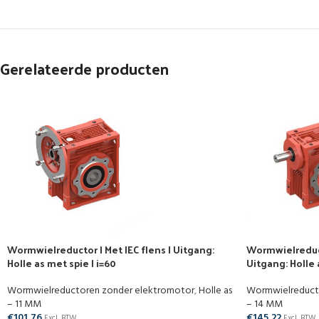
Gerelateerde producten
Wormwielreductor | Met IEC flens | Uitgang:
Wormwielreduct
Holle as met spie | i=60
Uitgang: Holle 
Wormwielreductoren zonder elektromotor
,
Holle as
Wormwielreduct
– 11 MM
– 14 MM
€
101,76
€
145,22
Excl. BTW
Excl. BTW