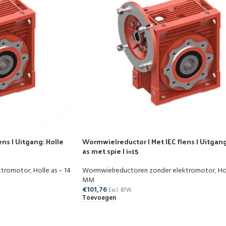
ns | Uitgang: Holle
Wormwielreductor | Met IEC flens | Uitgang
as met spie | i=15
ktromotor
,
Holle as – 14
Wormwielreductoren zonder elektromotor
,
Ho
MM
€
101,76
Excl. BTW
Toevoegen