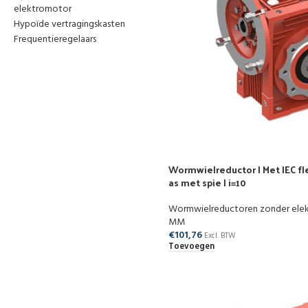
elektromotor
Hypoïde vertragingskasten
Frequentieregelaars
Wormwielreductor | Met IEC fle
as met spie | i=10
Wormwielreductoren zonder ele
MM
€
101,76
Excl. BTW
Toevoegen