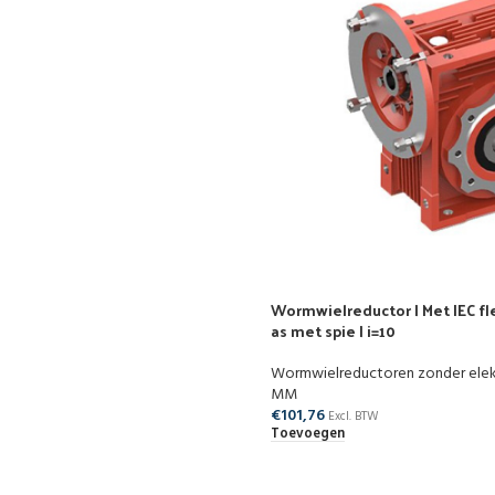
Wormwielreductor | Met IEC fle
as met spie | i=10
Wormwielreductoren zonder ele
MM
€
101,76
Excl. BTW
Toevoegen