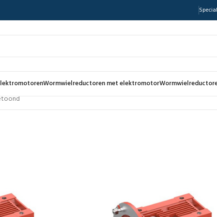
Special
lektromotoren
Wormwielreductoren met elektromotor
Wormwielreductore
getoond