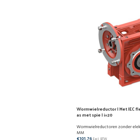
Wormwielreductor | Met IEC fle
as met spie | i=20
Wormwielreductoren zonder ele
MM
€
101,76
Excl. BTW