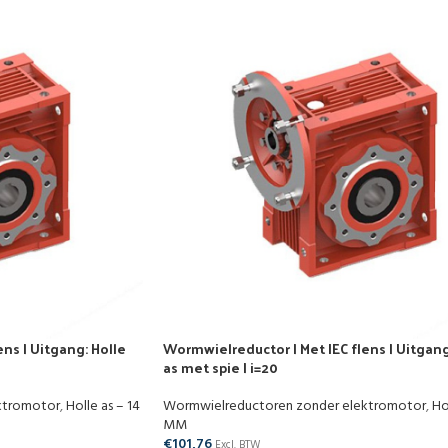
ns | Uitgang: Holle
Wormwielreductor | Met IEC flens | Uitgang
as met spie | i=20
ktromotor
,
Holle as – 14
Wormwielreductoren zonder elektromotor
,
Ho
MM
€
101,76
Excl. BTW