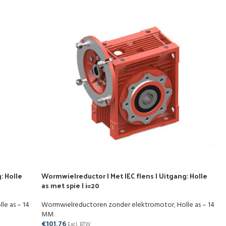
: Holle
Wormwielreductor | Met IEC flens | Uitgang: Holle
as met spie | i=20
lle as – 14
Wormwielreductoren zonder elektromotor
,
Holle as – 14
MM
€
101,76
Excl. BTW