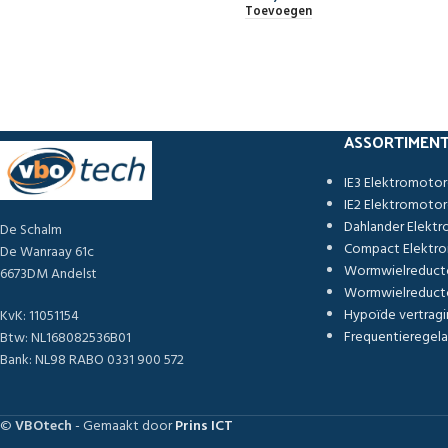
Toevoegen
ASSORTIMEN
IE3 Elektromoto
IE2 Elektromoto
Dahlander Elekt
De Schalm
Compact Elektr
De Wanraay 61c
Wormwielreduct
6673DM Andelst
Wormwielreducto
Hypoïde vertragi
KvK: 11051154
Frequentieregela
Btw: NL168082536B01
Bank: NL98 RABO 0331 900 572
©
VBOtech
- Gemaakt door
Prins ICT