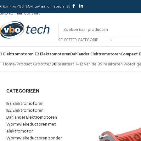
Skip to navigation
elkom bij VBOTECH, uw aandrijfspecialist
Skip to main content
SELECTEER CATEGORIE
E3 Elektromotoren
IE2 Elektromotoren
Dahlander Elektromotoren
Compact E
Home
/
Product Grootte
/
30
Resultaat 1–12 van de 89 resultaten wordt 
CATEGORIEËN
IE3 Elektromotoren
IE2 Elektromotoren
Dahlander Elektromotoren
Wormwielreductoren met
elektromotor
Wormwielreductoren zonder