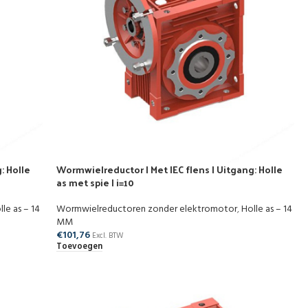
: Holle
Wormwielreductor | Met IEC flens | Uitgang: Holle
as met spie | i=10
lle as – 14
Wormwielreductoren zonder elektromotor
,
Holle as – 14
MM
€
101,76
Excl. BTW
Toevoegen