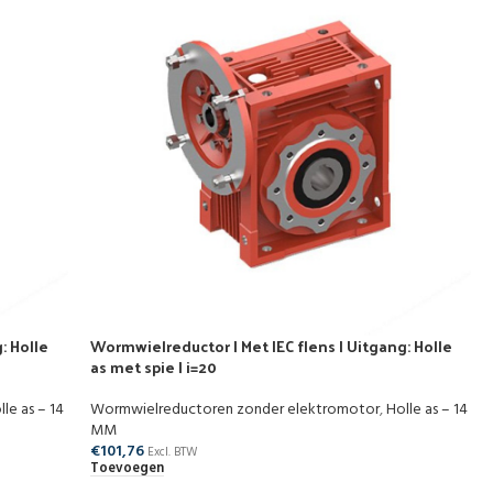
: Holle
Wormwielreductor | Met IEC flens | Uitgang: Holle
as met spie | i=20
lle as – 14
Wormwielreductoren zonder elektromotor
,
Holle as – 14
MM
€
101,76
Excl. BTW
Toevoegen