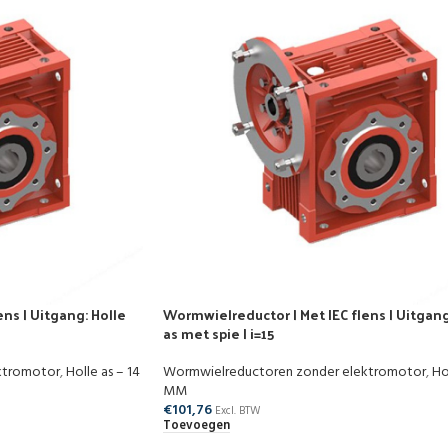
ns | Uitgang: Holle
Wormwielreductor | Met IEC flens | Uitgang
as met spie | i=15
ktromotor
,
Holle as – 14
Wormwielreductoren zonder elektromotor
,
Ho
MM
€
101,76
Excl. BTW
Toevoegen