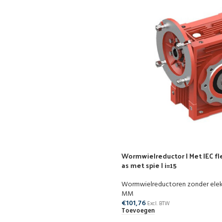
Wormwielreductor | Met IEC fle
as met spie | i=15
Wormwielreductoren zonder ele
MM
€
101,76
Excl. BTW
Toevoegen