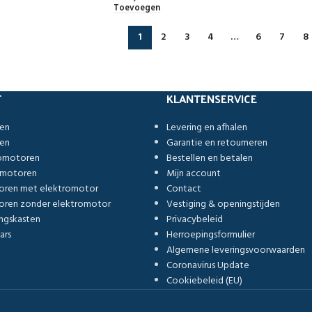
Toevoegen
1
2
3
4
…
6
7
8
T
KLANTENSERVICE
ren
Levering en afhalen
ren
Garantie en retourneren
romotoren
Bestellen en betalen
omotoren
Mijn account
oren met elektromotor
Contact
ren zonder elektromotor
Vestiging & openingstijden
ngskasten
Privacybeleid
ars
Herroepingsformulier
Algemene leveringsvoorwaarden
Coronavirus Update
Cookiebeleid (EU)