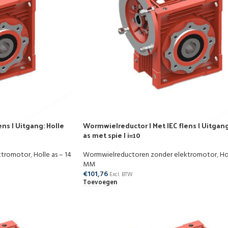
ns | Uitgang: Holle
Wormwielreductor | Met IEC flens | Uitgang
as met spie | i=10
ktromotor
,
Holle as – 14
Wormwielreductoren zonder elektromotor
,
Ho
MM
€
101,76
Excl. BTW
Toevoegen