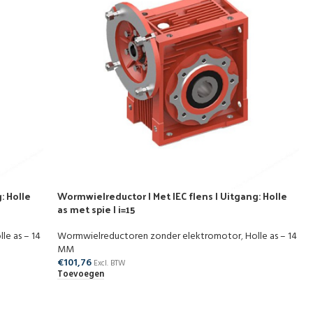
: Holle
Wormwielreductor | Met IEC flens | Uitgang: Holle
as met spie | i=15
lle as – 14
Wormwielreductoren zonder elektromotor
,
Holle as – 14
MM
€
101,76
Excl. BTW
Toevoegen