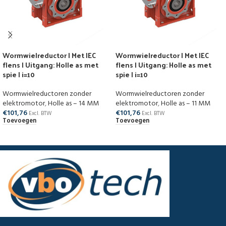
Wormwielreductor | Met IEC
Wormwielreductor | Met IEC
flens | Uitgang: Holle as met
flens | Uitgang: Holle as met
spie | i=10
spie | i=10
Wormwielreductoren zonder
Wormwielreductoren zonder
elektromotor
,
Holle as – 14 MM
elektromotor
,
Holle as – 11 MM
€
101,76
€
101,76
Excl. BTW
Excl. BTW
Toevoegen
Toevoegen