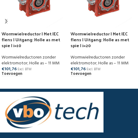
Wormwielreductor | Met IEC
Wormwielreductor | Met IEC
flens | Uitgang: Holle as met
flens | Uitgang: Holle as met
spie | i=10
spie | i=20
Wormwielreductoren zonder
Wormwielreductoren zonder
elektromotor
,
Holle as – 11 MM
elektromotor
,
Holle as – 11 MM
€
101,76
€
101,76
Excl. BTW
Excl. BTW
Toevoegen
Toevoegen