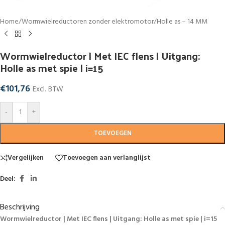
Home
/
Wormwielreductoren zonder elektromotor
/
Holle as – 14 MM
Wormwielreductor | Met IEC flens | Uitgang:
Holle as met spie | i=15
€
101,76
Excl. BTW
-
+
TOEVOEGEN
Vergelijken
Toevoegen aan verlanglijst
Deel:
Beschrijving
Wormwielreductor | Met IEC flens | Uitgang: Holle as met spie | i=15