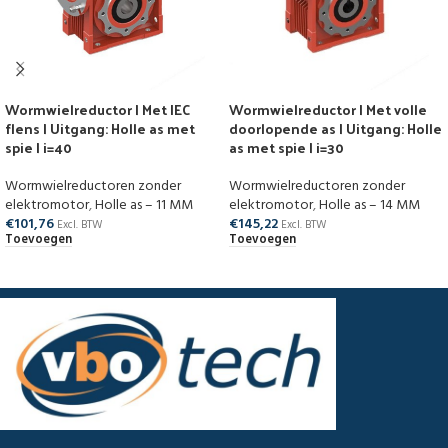
Wormwielreductor | Met IEC
Wormwielreductor | Met volle
flens | Uitgang: Holle as met
doorlopende as | Uitgang: Holle
spie | i=40
as met spie | i=30
Wormwielreductoren zonder
Wormwielreductoren zonder
elektromotor
,
Holle as – 11 MM
elektromotor
,
Holle as – 14 MM
€
101,76
€
145,22
Excl. BTW
Excl. BTW
Toevoegen
Toevoegen