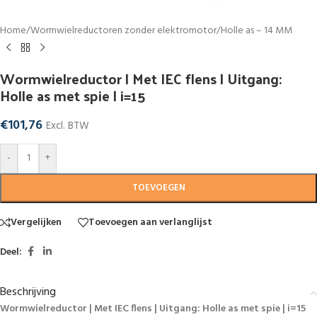
Home
/
Wormwielreductoren zonder elektromotor
/
Holle as – 14 MM
Wormwielreductor | Met IEC flens | Uitgang:
Holle as met spie | i=15
€
101,76
Excl. BTW
-
+
TOEVOEGEN
Vergelijken
Toevoegen aan verlanglijst
Deel:
Beschrijving
Wormwielreductor | Met IEC flens | Uitgang: Holle as met spie | i=15