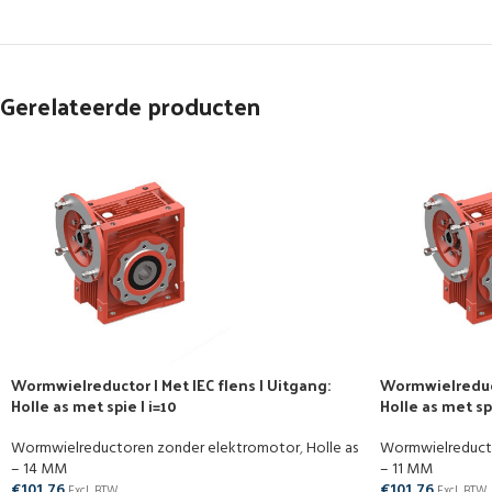
Gerelateerde producten
Wormwielreductor | Met IEC flens | Uitgang:
Wormwielreducto
Holle as met spie | i=10
Holle as met spi
Wormwielreductoren zonder elektromotor
,
Holle as
Wormwielreduct
– 14 MM
– 11 MM
€
101,76
€
101,76
Excl. BTW
Excl. BTW