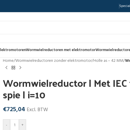
Special
lektromotoren
Wormwielreductoren met elektromotor
Wormwielreductore
Home
/
Wormwielreductoren zonder elektromotor
/
Holle as – 42 MM
/
Wo
Wormwielreductor | Met IEC f
spie | i=10
€
725,04
Excl. BTW
-
+