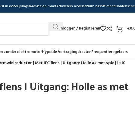
ist in aandrijvingen
Advies op maat
Afhalen in Andelst
Ruim assortiment
Klantenservi
Inloggen / Registreren
€
0,
n zonder elektromotor
Hypoïde Vertragingskasten
Frequentieregelaars
rmwielreductor | Met IEC flens | Uitgang: Holle as met spie | i=10
lens | Uitgang: Holle as met