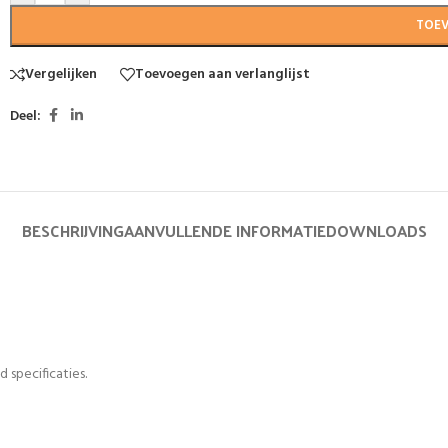
TOE
Vergelijken
Toevoegen aan verlanglijst
Deel:
BESCHRIJVING
AANVULLENDE INFORMATIE
DOWNLOADS
 specificaties.