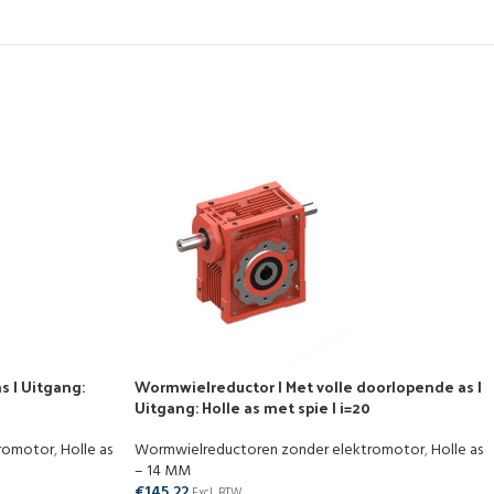
s | Uitgang:
Wormwielreductor | Met volle doorlopende as |
Uitgang: Holle as met spie | i=20
tromotor
,
Holle as
Wormwielreductoren zonder elektromotor
,
Holle as
– 14 MM
€
145,22
Excl. BTW