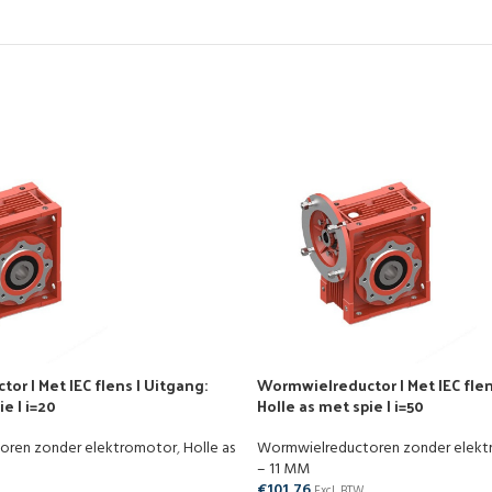
r | Met IEC flens | Uitgang:
Wormwielreductor | Met IEC flen
e | i=20
Holle as met spie | i=50
oren zonder elektromotor
,
Holle as
Wormwielreductoren zonder elek
– 11 MM
€
101,76
Excl. BTW