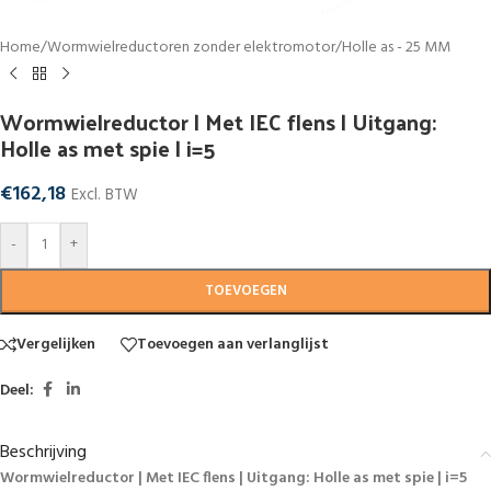
Home
/
Wormwielreductoren zonder elektromotor
/
Holle as - 25 MM
Wormwielreductor | Met IEC flens | Uitgang:
Holle as met spie | i=5
€
162,18
Excl. BTW
-
+
TOEVOEGEN
Vergelijken
Toevoegen aan verlanglijst
Deel:
Beschrijving
Wormwielreductor | Met IEC flens | Uitgang: Holle as met spie | i=5