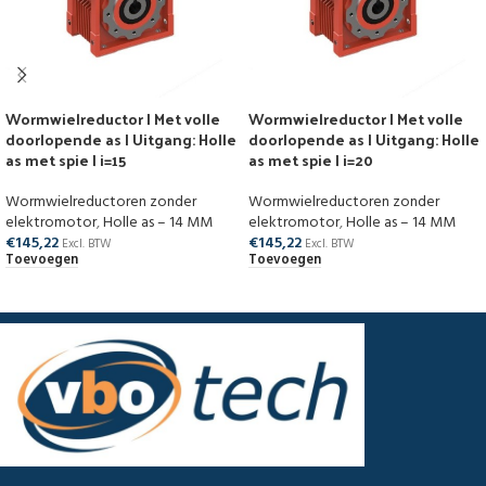
Wormwielreductor | Met volle
Wormwielreductor | Met volle
doorlopende as | Uitgang: Holle
doorlopende as | Uitgang: Holle
as met spie | i=15
as met spie | i=20
Wormwielreductoren zonder
Wormwielreductoren zonder
elektromotor
,
Holle as – 14 MM
elektromotor
,
Holle as – 14 MM
€
145,22
€
145,22
Excl. BTW
Excl. BTW
Toevoegen
Toevoegen