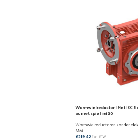
Wormwielreductor | Met IEC fle
as met spie | i=100
Wormwielreductoren zonder ele
MM
€
219,42
Excl. BTW