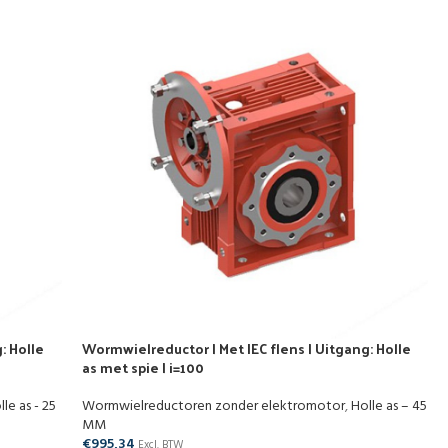
: Holle
Wormwielreductor | Met IEC flens | Uitgang: Holle
as met spie | i=100
lle as - 25
Wormwielreductoren zonder elektromotor
,
Holle as – 45
MM
€
995,34
Excl. BTW