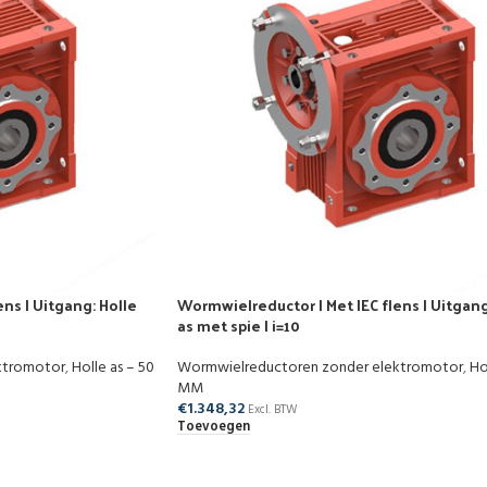
ns | Uitgang: Holle
Wormwielreductor | Met IEC flens | Uitgang
as met spie | i=10
ktromotor
,
Holle as – 50
Wormwielreductoren zonder elektromotor
,
Ho
MM
€
1.348,32
Excl. BTW
Toevoegen