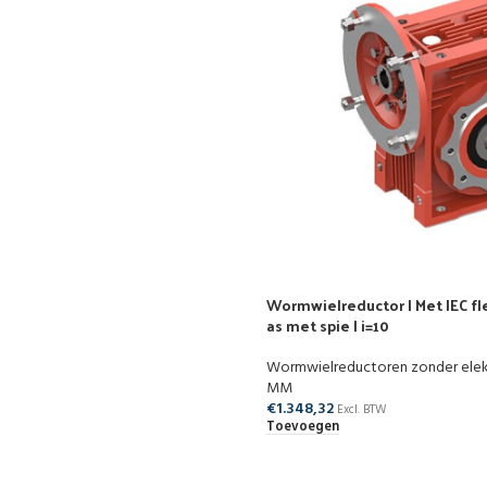
Wormwielreductor | Met IEC fle
as met spie | i=10
Wormwielreductoren zonder ele
MM
€
1.348,32
Excl. BTW
Toevoegen