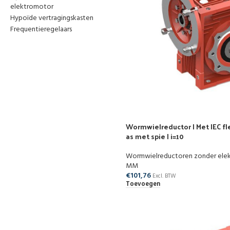
elektromotor
Hypoïde vertragingskasten
Frequentieregelaars
Wormwielreductor | Met IEC fle
as met spie | i=10
Wormwielreductoren zonder ele
MM
€
101,76
Excl. BTW
Toevoegen