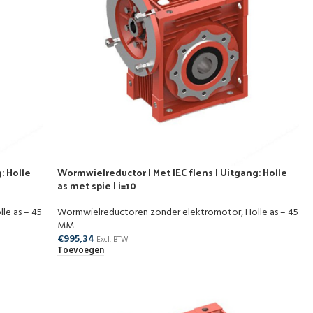
: Holle
Wormwielreductor | Met IEC flens | Uitgang: Holle
as met spie | i=10
lle as – 45
Wormwielreductoren zonder elektromotor
,
Holle as – 45
MM
€
995,34
Excl. BTW
Toevoegen