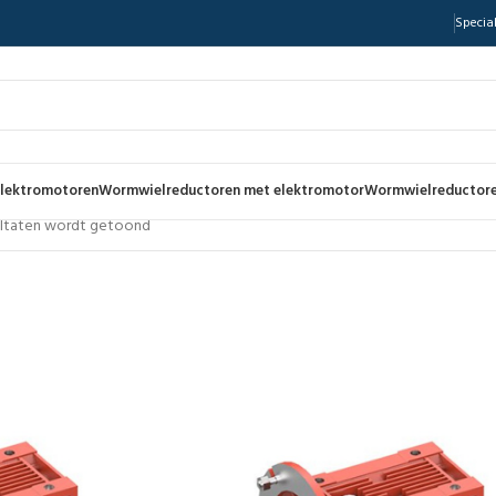
Special
lektromotoren
Wormwielreductoren met elektromotor
Wormwielreductore
sultaten wordt getoond