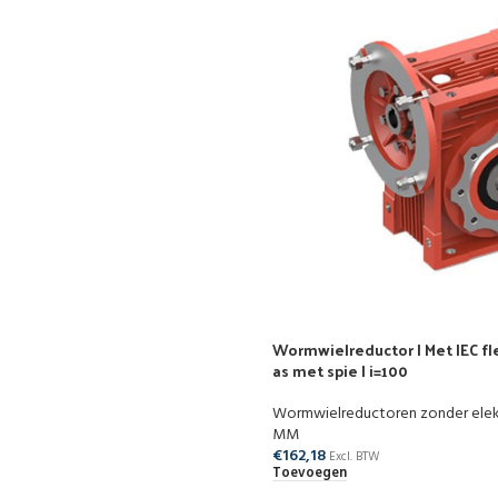
Wormwielreductor | Met IEC fle
as met spie | i=100
Wormwielreductoren zonder ele
MM
€
162,18
Excl. BTW
Toevoegen