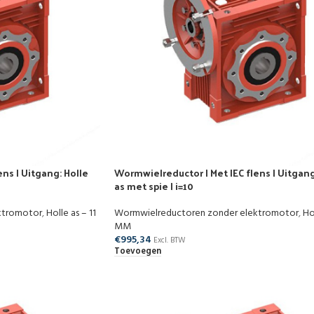
ns | Uitgang: Holle
Wormwielreductor | Met IEC flens | Uitgang
as met spie | i=10
ktromotor
,
Holle as – 11
Wormwielreductoren zonder elektromotor
,
Ho
MM
€
995,34
Excl. BTW
Toevoegen