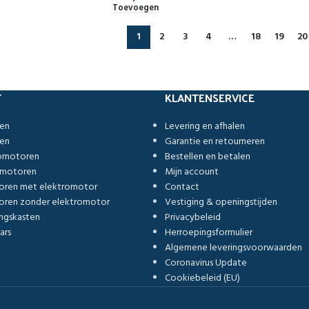
Toevoegen
1
2
3
4
…
18
19
20
T
KLANTENSERVICE
ren
Levering en afhalen
ren
Garantie en retourneren
romotoren
Bestellen en betalen
omotoren
Mijn account
oren met elektromotor
Contact
ren zonder elektromotor
Vestiging & openingstijden
ngskasten
Privacybeleid
ars
Herroepingsformulier
Algemene leveringsvoorwaarden
Coronavirus Update
Cookiebeleid (EU)