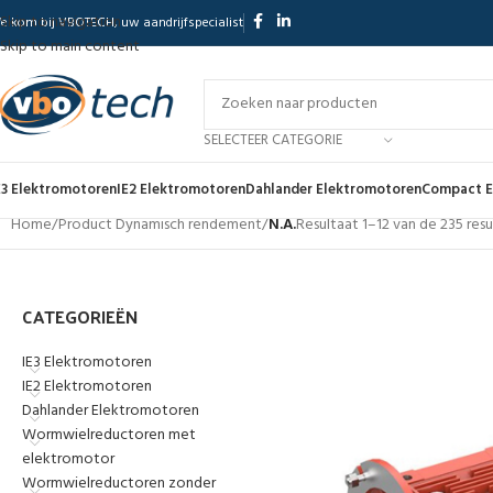
Skip to navigation
elkom bij VBOTECH, uw aandrijfspecialist
Skip to main content
SELECTEER CATEGORIE
E3 Elektromotoren
IE2 Elektromotoren
Dahlander Elektromotoren
Compact E
Home
/
Product Dynamisch rendement
/
N.A.
Resultaat 1–12 van de 235 re
CATEGORIEËN
IE3 Elektromotoren
IE2 Elektromotoren
Dahlander Elektromotoren
Wormwielreductoren met
elektromotor
Wormwielreductoren zonder