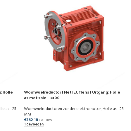
: Holle
Wormwielreductor | Met IEC flens | Uitgang: Holle
as met spie | i=100
lle as - 25
Wormwielreductoren zonder elektromotor
,
Holle as - 25
MM
€
162,18
Excl. BTW
Toevoegen