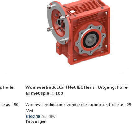
: Holle
Wormwielreductor | Met IEC flens | Uitgang: Holle
as met spie | i=100
lle as – 50
Wormwielreductoren zonder elektromotor
,
Holle as - 25
MM
€
162,18
Excl. BTW
Toevoegen