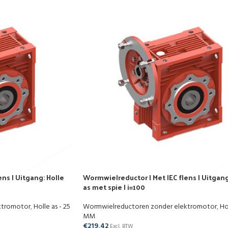
ns | Uitgang: Holle
Wormwielreductor | Met IEC flens | Uitgang
as met spie | i=100
ktromotor
,
Holle as - 25
Wormwielreductoren zonder elektromotor
,
Ho
MM
€
219,42
Excl. BTW