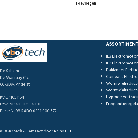
Toevoegen
ASSORTIMEN
IE3 Elektromoto
IE2 Elektromoto
Dahlander Elekt
De Schalm
Compact Elektr
De Wanraay 61c
Wormwielreduct
6673DM Andelst
Wormwielreducto
Hypoïde vertragi
KvK: 11051154
Frequentieregela
Btw: NL168082536B01
Bank: NL98 RABO 0331 900 572
©
VBOtech
- Gemaakt door
Prins ICT