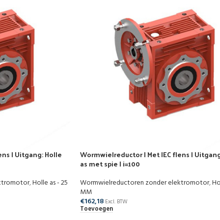
ns | Uitgang: Holle
Wormwielreductor | Met IEC flens | Uitgang
as met spie | i=100
ktromotor
,
Holle as - 25
Wormwielreductoren zonder elektromotor
,
Ho
MM
€
162,18
Excl. BTW
Toevoegen