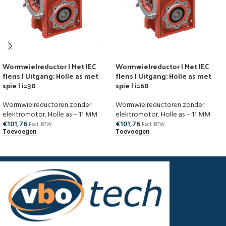
Wormwielreductor | Met IEC
Wormwielreductor | Met IEC
flens | Uitgang: Holle as met
flens | Uitgang: Holle as met
spie | i=30
spie | i=60
Wormwielreductoren zonder
Wormwielreductoren zonder
elektromotor
,
Holle as – 11 MM
elektromotor
,
Holle as – 11 MM
€
101,76
€
101,76
Excl. BTW
Excl. BTW
Toevoegen
Toevoegen