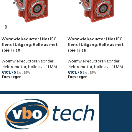
Wormwielreductor | Met IEC
Wormwielreductor | Met IEC
flens | Uitgang: Holle as met
flens | Uitgang: Holle as met
spie | i=10
spie | i=15
Wormwielreductoren zonder
Wormwielreductoren zonder
elektromotor
,
Holle as – 11 MM
elektromotor
,
Holle as – 11 MM
€
101,76
€
101,76
Excl. BTW
Excl. BTW
Toevoegen
Toevoegen