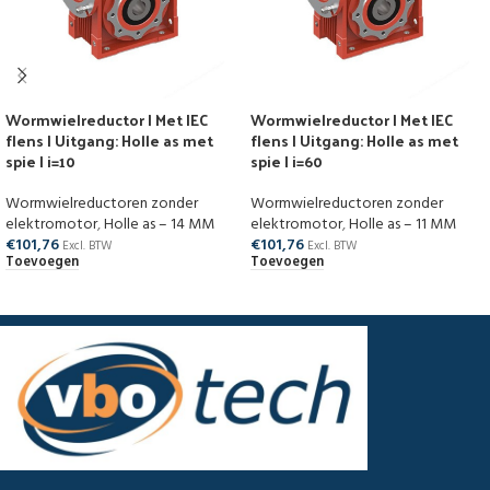
Wormwielreductor | Met IEC
Wormwielreductor | Met IEC
flens | Uitgang: Holle as met
flens | Uitgang: Holle as met
spie | i=10
spie | i=60
Wormwielreductoren zonder
Wormwielreductoren zonder
elektromotor
,
Holle as – 14 MM
elektromotor
,
Holle as – 11 MM
€
101,76
€
101,76
Excl. BTW
Excl. BTW
Toevoegen
Toevoegen