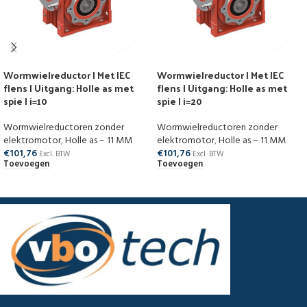
Wormwielreductor | Met IEC
Wormwielreductor | Met IEC
flens | Uitgang: Holle as met
flens | Uitgang: Holle as met
spie | i=10
spie | i=20
Wormwielreductoren zonder
Wormwielreductoren zonder
elektromotor
,
Holle as – 11 MM
elektromotor
,
Holle as – 11 MM
€
101,76
€
101,76
Excl. BTW
Excl. BTW
Toevoegen
Toevoegen