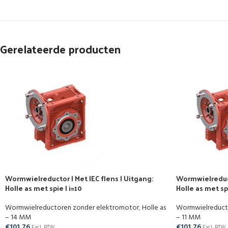
Gerelateerde producten
Wormwielreductor | Met IEC flens | Uitgang:
Wormwielreducto
Holle as met spie | i=10
Holle as met spi
Wormwielreductoren zonder elektromotor
,
Holle as
Wormwielreduct
– 14 MM
– 11 MM
€
101,76
€
101,76
Excl. BTW
Excl. BTW