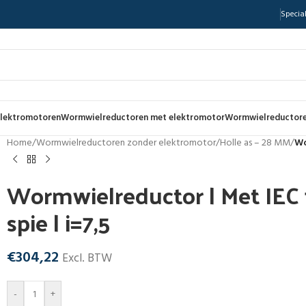
Special
lektromotoren
Wormwielreductoren met elektromotor
Wormwielreductore
Home
/
Wormwielreductoren zonder elektromotor
/
Holle as – 28 MM
/
Wo
Wormwielreductor | Met IEC f
spie | i=7,5
€
304,22
Excl. BTW
-
+