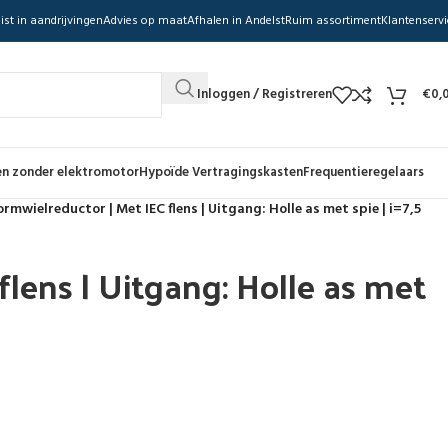
ist in aandrijvingen
Advies op maat
Afhalen in Andelst
Ruim assortiment
Klantenservi
Inloggen / Registreren
€
0,
n zonder elektromotor
Hypoïde Vertragingskasten
Frequentieregelaars
rmwielreductor | Met IEC flens | Uitgang: Holle as met spie | i=7,5
lens | Uitgang: Holle as met