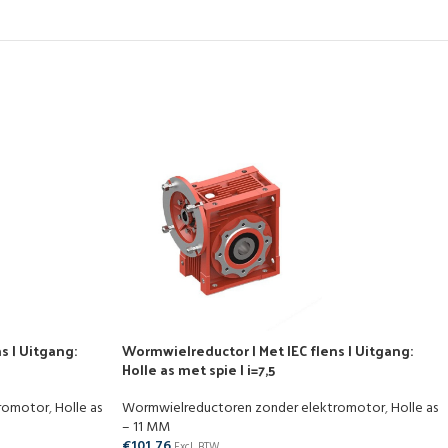
s | Uitgang:
Wormwielreductor | Met IEC flens | Uitgang:
Holle as met spie | i=7,5
tromotor
,
Holle as
Wormwielreductoren zonder elektromotor
,
Holle as
– 11 MM
€
101,76
Excl. BTW