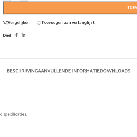
TOE
Vergelijken
Toevoegen aan verlanglijst
Deel:
BESCHRIJVING
AANVULLENDE INFORMATIE
DOWNLOADS
 specificaties.