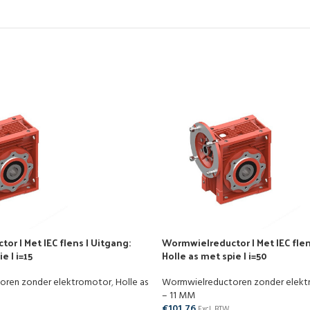
r | Met IEC flens | Uitgang:
Wormwielreductor | Met IEC flen
e | i=15
Holle as met spie | i=50
oren zonder elektromotor
,
Holle as
Wormwielreductoren zonder elek
– 11 MM
€
101,76
Excl. BTW