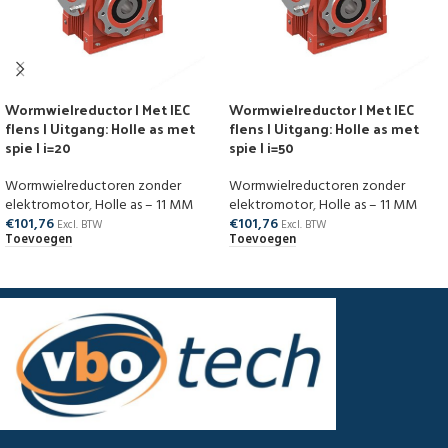
Wormwielreductor | Met IEC
Wormwielreductor | Met IEC
flens | Uitgang: Holle as met
flens | Uitgang: Holle as met
spie | i=20
spie | i=50
Wormwielreductoren zonder
Wormwielreductoren zonder
elektromotor
,
Holle as – 11 MM
elektromotor
,
Holle as – 11 MM
€
101,76
€
101,76
Excl. BTW
Excl. BTW
Toevoegen
Toevoegen