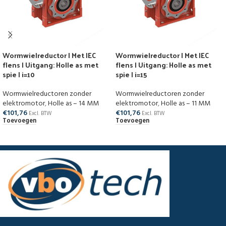
Wormwielreductor | Met IEC
Wormwielreductor | Met IEC
flens | Uitgang: Holle as met
flens | Uitgang: Holle as met
spie | i=10
spie | i=15
Wormwielreductoren zonder
Wormwielreductoren zonder
elektromotor
,
Holle as – 14 MM
elektromotor
,
Holle as – 11 MM
€
101,76
€
101,76
Excl. BTW
Excl. BTW
Toevoegen
Toevoegen