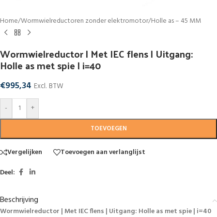
Home
/
Wormwielreductoren zonder elektromotor
/
Holle as – 45 MM
Wormwielreductor | Met IEC flens | Uitgang:
Holle as met spie | i=40
€
995,34
Excl. BTW
-
+
TOEVOEGEN
Vergelijken
Toevoegen aan verlanglijst
Deel:
Beschrijving
Wormwielreductor | Met IEC flens | Uitgang: Holle as met spie | i=40