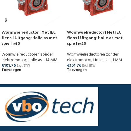
Wormwielreductor | Met IEC
Wormwielreductor | Met IEC
flens | Uitgang: Holle as met
flens | Uitgang: Holle as met
spie | i=10
spie | i=20
Wormwielreductoren zonder
Wormwielreductoren zonder
elektromotor
,
Holle as – 14 MM
elektromotor
,
Holle as – 11 MM
€
101,76
€
101,76
Excl. BTW
Excl. BTW
Toevoegen
Toevoegen