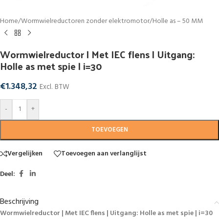
Home
/
Wormwielreductoren zonder elektromotor
/
Holle as – 50 MM
Wormwielreductor | Met IEC flens | Uitgang:
Holle as met spie | i=30
€
1.348,32
Excl. BTW
-
+
TOEVOEGEN
Vergelijken
Toevoegen aan verlanglijst
Deel:
Beschrijving
Wormwielreductor | Met IEC flens | Uitgang: Holle as met spie | i=30