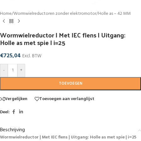
Home
/
Wormwielreductoren zonder elektromotor
/
Holle as – 42 MM
Wormwielreductor | Met IEC flens | Uitgang:
Holle as met spie | i=25
€
725,04
Excl. BTW
-
+
TOEVOEGEN
Vergelijken
Toevoegen aan verlanglijst
Deel:
Beschrijving
Wormwielreductor | Met IEC flens | Uitgang: Holle as met spie | i=25