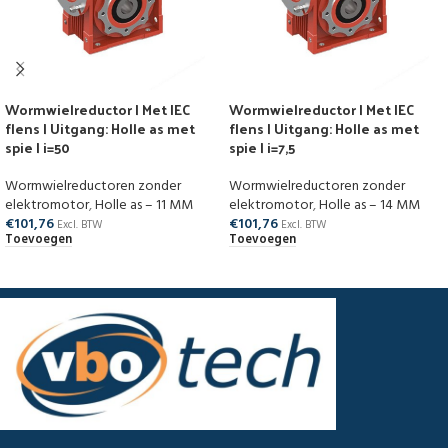
Wormwielreductor | Met IEC
Wormwielreductor | Met IEC
flens | Uitgang: Holle as met
flens | Uitgang: Holle as met
spie | i=50
spie | i=7,5
Wormwielreductoren zonder
Wormwielreductoren zonder
elektromotor
,
Holle as – 11 MM
elektromotor
,
Holle as – 14 MM
€
101,76
€
101,76
Excl. BTW
Excl. BTW
Toevoegen
Toevoegen