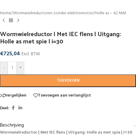
Home
/
Wormwielreductoren zonder elektromotor
/
Holle as – 42 MM
Wormwielreductor | Met IEC flens | Uitgang:
Holle as met spie | i=30
€
725,04
Excl. BTW
-
+
TOEVOEGEN
Vergelijken
Toevoegen aan verlanglijst
Deel:
Beschrijving
Wormwielreductor | Met IEC flens | Uitgang: Holle as met spie | i=30