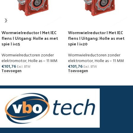
Wormwielreductor | Met IEC
Wormwielreductor | Met IEC
flens | Uitgang: Holle as met
flens | Uitgang: Holle as met
spie | i=15
spie | i=20
Wormwielreductoren zonder
Wormwielreductoren zonder
elektromotor
,
Holle as – 11 MM
elektromotor
,
Holle as – 11 MM
€
101,76
€
101,76
Excl. BTW
Excl. BTW
Toevoegen
Toevoegen