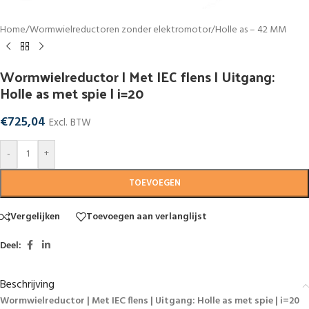
Home
/
Wormwielreductoren zonder elektromotor
/
Holle as – 42 MM
Wormwielreductor | Met IEC flens | Uitgang:
Holle as met spie | i=20
€
725,04
Excl. BTW
-
+
TOEVOEGEN
Vergelijken
Toevoegen aan verlanglijst
Deel:
Beschrijving
Wormwielreductor | Met IEC flens | Uitgang: Holle as met spie | i=20