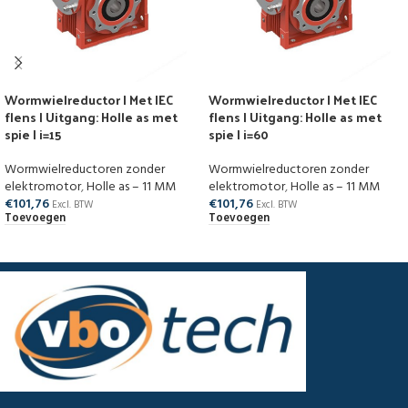
Wormwielreductor | Met IEC
Wormwielreductor | Met IEC
flens | Uitgang: Holle as met
flens | Uitgang: Holle as met
spie | i=15
spie | i=60
Wormwielreductoren zonder
Wormwielreductoren zonder
elektromotor
,
Holle as – 11 MM
elektromotor
,
Holle as – 11 MM
€
101,76
€
101,76
Excl. BTW
Excl. BTW
Toevoegen
Toevoegen