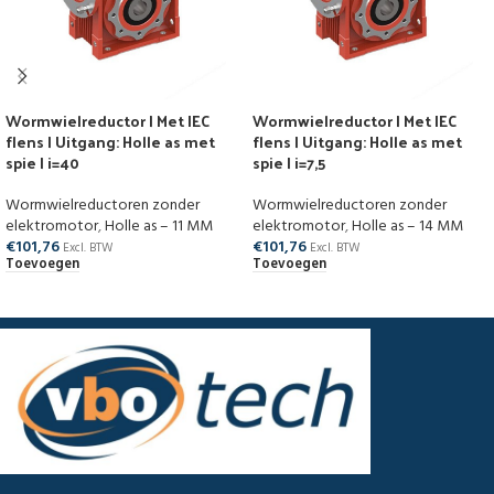
Wormwielreductor | Met IEC
Wormwielreductor | Met IEC
flens | Uitgang: Holle as met
flens | Uitgang: Holle as met
spie | i=40
spie | i=7,5
Wormwielreductoren zonder
Wormwielreductoren zonder
elektromotor
,
Holle as – 11 MM
elektromotor
,
Holle as – 14 MM
€
101,76
€
101,76
Excl. BTW
Excl. BTW
Toevoegen
Toevoegen