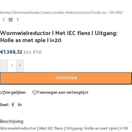
Home
/
Wormwielreductoren zonder elektromotor
/
Holle as – 50 MM
Wormwielreductor | Met IEC flens | Uitgang:
Holle as met spie | i=20
€
1.348,32
Excl. BTW
-
+
TOEVOEGEN
Vergelijken
Toevoegen aan verlanglijst
Deel:
Beschrijving
Wormwielreductor | Met IEC flens | Uitgang: Holle as met spie | i=20