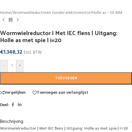
Home
/
Wormwielreductoren zonder elektromotor
/
Holle as – 50 MM
Wormwielreductor | Met IEC flens | Uitgang:
Holle as met spie | i=20
€
1.348,32
Excl. BTW
-
+
TOEVOEGEN
Vergelijken
Toevoegen aan verlanglijst
Deel:
Beschrijving
Wormwielreductor | Met IEC flens | Uitgang: Holle as met spie | i=20