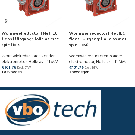
Wormwielreductor | Met IEC
Wormwielreductor | Met IEC
flens | Uitgang: Holle as met
flens | Uitgang: Holle as met
spie | i=15
spie | i=50
Wormwielreductoren zonder
Wormwielreductoren zonder
elektromotor
,
Holle as – 11 MM
elektromotor
,
Holle as – 11 MM
€
101,76
€
101,76
Excl. BTW
Excl. BTW
Toevoegen
Toevoegen