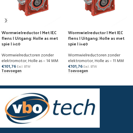
Wormwielreductor | Met IEC
Wormwielreductor | Met IEC
flens | Uitgang: Holle as met
flens | Uitgang: Holle as met
spie | i=10
spie | i=40
Wormwielreductoren zonder
Wormwielreductoren zonder
elektromotor
,
Holle as – 14 MM
elektromotor
,
Holle as – 11 MM
€
101,76
€
101,76
Excl. BTW
Excl. BTW
Toevoegen
Toevoegen