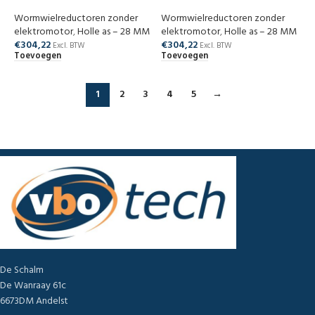
Wormwielreductoren zonder
Wormwielreductoren zonder
elektromotor
,
Holle as – 28 MM
elektromotor
,
Holle as – 28 MM
€
304,22
€
304,22
Excl. BTW
Excl. BTW
Toevoegen
Toevoegen
1
2
3
4
5
→
De Schalm
De Wanraay 61c
6673DM Andelst