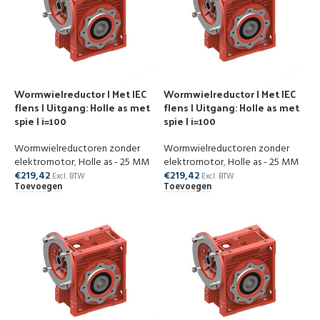
Wormwielreductor | Met IEC
Wormwielreductor | Met IEC
flens | Uitgang: Holle as met
flens | Uitgang: Holle as met
spie | i=100
spie | i=100
Wormwielreductoren zonder
Wormwielreductoren zonder
elektromotor
,
Holle as - 25 MM
elektromotor
,
Holle as - 25 MM
€
219,42
€
219,42
Excl. BTW
Excl. BTW
Toevoegen
Toevoegen