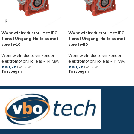
Wormwielreductor | Met IEC
Wormwielreductor | Met IEC
flens | Uitgang: Holle as met
flens | Uitgang: Holle as met
spie | i=10
spie | i=50
Wormwielreductoren zonder
Wormwielreductoren zonder
elektromotor
,
Holle as – 14 MM
elektromotor
,
Holle as – 11 MM
€
101,76
€
101,76
Excl. BTW
Excl. BTW
Toevoegen
Toevoegen