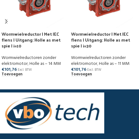
Wormwielreductor | Met IEC
Wormwielreductor | Met IEC
flens | Uitgang: Holle as met
flens | Uitgang: Holle as met
spie | i=10
spie | i=30
Wormwielreductoren zonder
Wormwielreductoren zonder
elektromotor
,
Holle as – 14 MM
elektromotor
,
Holle as – 11 MM
€
101,76
€
101,76
Excl. BTW
Excl. BTW
Toevoegen
Toevoegen