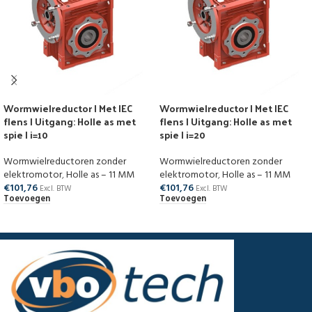
Wormwielreductor | Met IEC
Wormwielreductor | Met IEC
flens | Uitgang: Holle as met
flens | Uitgang: Holle as met
spie | i=10
spie | i=20
Wormwielreductoren zonder
Wormwielreductoren zonder
elektromotor
,
Holle as – 11 MM
elektromotor
,
Holle as – 11 MM
€
101,76
€
101,76
Excl. BTW
Excl. BTW
Toevoegen
Toevoegen