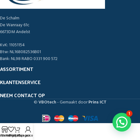
De Schalm
De Wanraay 61c
6673DM Andelst
KvK: 11051154
Btw: NL168082536B01
Bank: NL98 RABO 0331 900 572
ASSORTIMENT
KLANTENSERVICE
NEEM CONTACT OP
©
VBOtech
- Gemaakt door
Prins ICT
1
Winkel
Verlanglijst
Winkelwagen
Mijn account