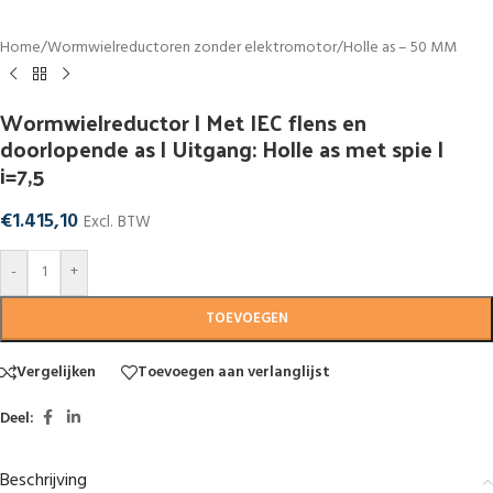
Home
/
Wormwielreductoren zonder elektromotor
/
Holle as – 50 MM
Wormwielreductor | Met IEC flens en
doorlopende as | Uitgang: Holle as met spie |
i=7,5
€
1.415,10
Excl. BTW
-
+
TOEVOEGEN
Vergelijken
Toevoegen aan verlanglijst
Deel:
Beschrijving