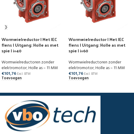
Wormwielreductor | Met IEC
Wormwielreductor | Met IEC
flens | Uitgang: Holle as met
flens | Uitgang: Holle as met
spie | i=40
spie | i=60
Wormwielreductoren zonder
Wormwielreductoren zonder
elektromotor
,
Holle as – 11 MM
elektromotor
,
Holle as – 11 MM
€
101,76
€
101,76
Excl. BTW
Excl. BTW
Toevoegen
Toevoegen