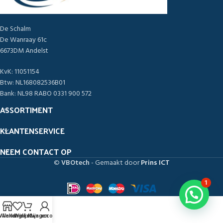
De Schalm
De Wanraay 61c
6673DM Andelst
KvK: 11051154
Btw: NL168082536B01
Bank: NL98 RABO 0331 900 572
ASSORTIMENT
KLANTENSERVICE
NEEM CONTACT OP
©
VBOtech
- Gemaakt door
Prins ICT
1
Winkel
Verlanglijst
Winkelwagen
Mijn account