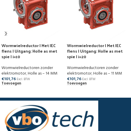
Wormwielreductor | Met IEC
Wormwielreductor | Met IEC
flens | Uitgang: Holle as met
flens | Uitgang: Holle as met
spie | i=10
spie | i=20
Wormwielreductoren zonder
Wormwielreductoren zonder
elektromotor
,
Holle as – 14 MM
elektromotor
,
Holle as – 11 MM
€
101,76
€
101,76
Excl. BTW
Excl. BTW
Toevoegen
Toevoegen