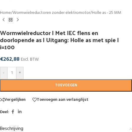
Home
/
Wormwielreductoren zonder elektromotor
/
Holle as - 25 MM
Wormwielreductor | Met IEC flens en
doorlopende as | Uitgang: Holle as met spie |
i=100
€
262,88
Excl. BTW
-
+
TOEVOEGEN
Vergelijken
Toevoegen aan verlanglijst
Deel:
Beschrijving