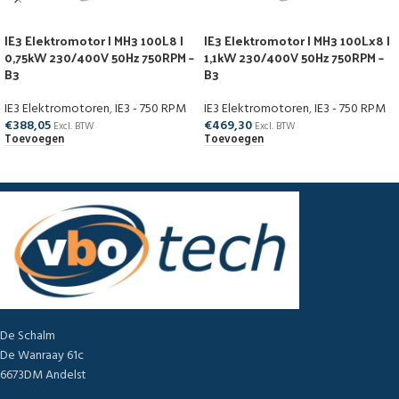
IE3 Elektromotor | MH3 100L8 |
IE3 Elektromotor | MH3 100Lx8 |
0,75kW 230/400V 50Hz 750RPM –
1,1kW 230/400V 50Hz 750RPM –
B3
B3
IE3 Elektromotoren
,
IE3 - 750 RPM
IE3 Elektromotoren
,
IE3 - 750 RPM
€
388,05
€
469,30
Excl. BTW
Excl. BTW
Toevoegen
Toevoegen
De Schalm
De Wanraay 61c
6673DM Andelst