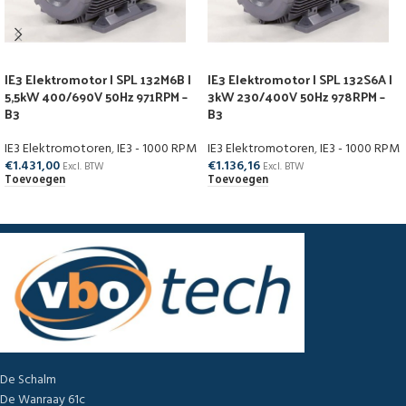
IE3 Elektromotor | SPL 132M6B |
IE3 Elektromotor | SPL 132S6A |
5,5kW 400/690V 50Hz 971RPM –
3kW 230/400V 50Hz 978RPM –
B3
B3
IE3 Elektromotoren
,
IE3 - 1000 RPM
IE3 Elektromotoren
,
IE3 - 1000 RPM
€
1.431,00
€
1.136,16
Excl. BTW
Excl. BTW
Toevoegen
Toevoegen
De Schalm
De Wanraay 61c