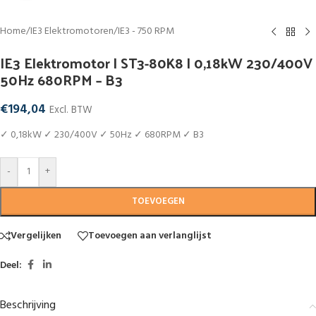
Home
/
IE3 Elektromotoren
/
IE3 - 750 RPM
IE3 Elektromotor | ST3-80K8 | 0,18kW 230/400V
50Hz 680RPM – B3
€
194,04
Excl. BTW
✓ 0,18kW ✓ 230/400V ✓ 50Hz ✓ 680RPM ✓ B3
-
+
TOEVOEGEN
Vergelijken
Toevoegen aan verlanglijst
Deel:
Beschrijving