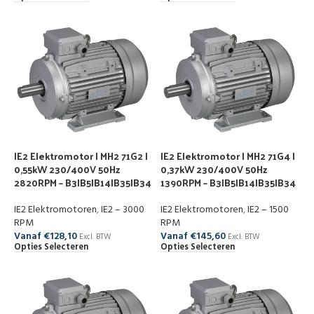
IE2 Elektromotor | MH2 71G2 |
IE2 Elektromotor | MH2 71G4 |
0,55kW 230/400V 50Hz
0,37kW 230/400V 50Hz
2820RPM – B3|B5|B14|B35|B34
1390RPM – B3|B5|B14|B35|B34
IE2 Elektromotoren
,
IE2 – 3000
IE2 Elektromotoren
,
IE2 – 1500
RPM
RPM
Vanaf
€
128,10
Vanaf
€
145,60
Excl. BTW
Excl. BTW
Opties Selecteren
Opties Selecteren