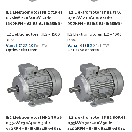
IE2 Elektromotor | MH2 71K4 |
IE2 Elektromotor | MH2 71K6 |
0,25kW 230/400V 50Hz
0,18kW 230/400V 50Hz
1390RPM – B3|B5|B14|B35|B34
900RPM – B3|B5|B14|B35|B34
IE2 Elektromotoren
,
IE2 – 1500
IE2 Elektromotoren
,
IE2 – 1000
RPM
RPM
Vanaf
€
127,40
Vanaf
€
130,20
Excl. BTW
Excl. BTW
Opties Selecteren
Opties Selecteren
IE2 Elektromotor | MH2 80G6 |
IE2 Elektromotor | MH2 80K4 |
0,55kW 230/400V 50Hz
0,55kW 230/400V 50Hz
920RPM – B3|B5|B14|B35|B34
1400RPM – B3|B5|B14|B35|B34