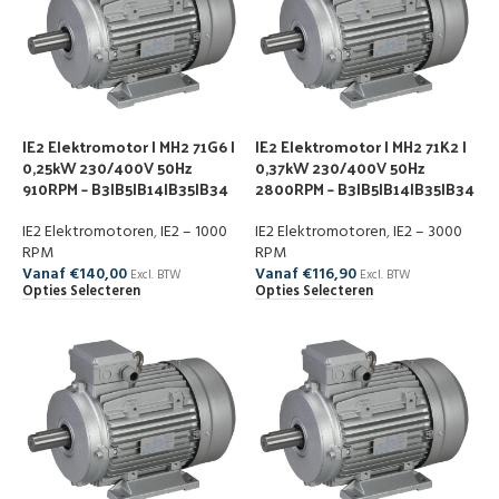
IE2 Elektromotor | MH2 71G6 |
IE2 Elektromotor | MH2 71K2 |
0,25kW 230/400V 50Hz
0,37kW 230/400V 50Hz
910RPM – B3|B5|B14|B35|B34
2800RPM – B3|B5|B14|B35|B34
IE2 Elektromotoren
,
IE2 – 1000
IE2 Elektromotoren
,
IE2 – 3000
RPM
RPM
Vanaf
€
140,00
Vanaf
€
116,90
Excl. BTW
Excl. BTW
Opties Selecteren
Opties Selecteren