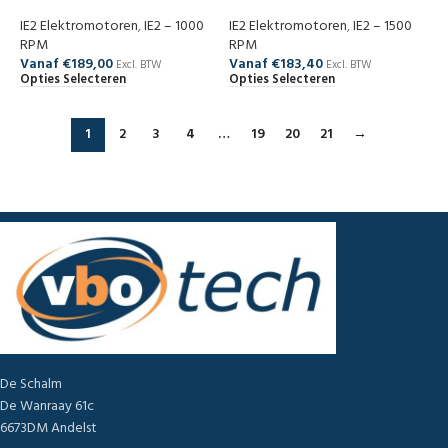
IE2 Elektromotoren
,
IE2 – 1000
IE2 Elektromotoren
,
IE2 – 1500
RPM
RPM
Vanaf
€
189,00
Vanaf
€
183,40
Excl. BTW
Excl. BTW
Opties Selecteren
Opties Selecteren
1
2
3
4
…
19
20
21
→
De Schalm
De Wanraay 61c
6673DM Andelst