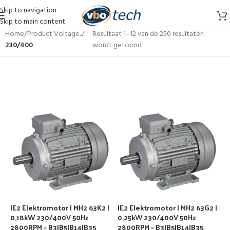
Skip to navigation
Skip to main content
Home
/
Product Voltage..
/
Resultaat 1–12 van de 250 resultaten
230/400
wordt getoond
IE2 Elektromotor | MH2 63K2 |
IE2 Elektromotor | MH2 63G2 |
0,18kW 230/400V 50Hz
0,25kW 230/400V 50Hz
2800RPM – B3|B5|B14|B35
2800RPM – B3|B5|B14|B35