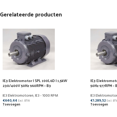
Gerelateerde producten
IE3 Elektromotor | SPL 100L6D | 1,5kW
IE3 Elektromot
230/400V 50Hz 960RPM – B3
50Hz 977RPM – 
IE3 Elektromotoren
,
IE3 - 1000 RPM
IE3 Elektromoto
€
640,44
€
1.289,52
Excl. BTW
Excl. B
Toevoegen
Toevoegen