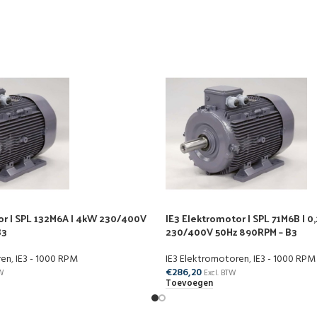
or | SPL 132M6A | 4kW 230/400V
IE3 Elektromotor | SPL 71M6B | 
B3
230/400V 50Hz 890RPM – B3
ren
,
IE3 - 1000 RPM
IE3 Elektromotoren
,
IE3 - 1000 RPM
€
286,20
TW
Excl. BTW
Toevoegen