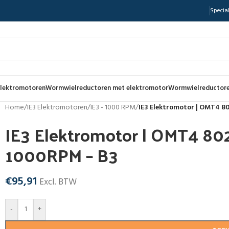
Special
lektromotoren
Wormwielreductoren met elektromotor
Wormwielreductore
Home
/
IE3 Elektromotoren
/
IE3 - 1000 RPM
/
IE3 Elektromotor | OMT4 8
IE3 Elektromotor | OMT4 80
1000RPM – B3
€
95,91
Excl. BTW
-
+