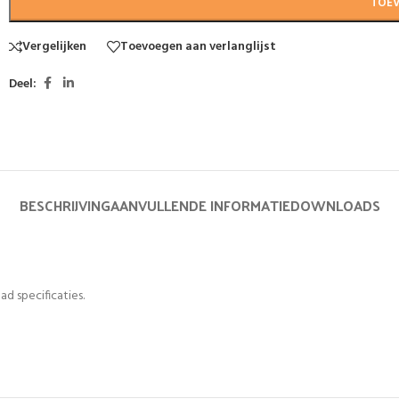
TOE
Vergelijken
Toevoegen aan verlanglijst
Deel:
BESCHRIJVING
AANVULLENDE INFORMATIE
DOWNLOADS
ad specificaties.