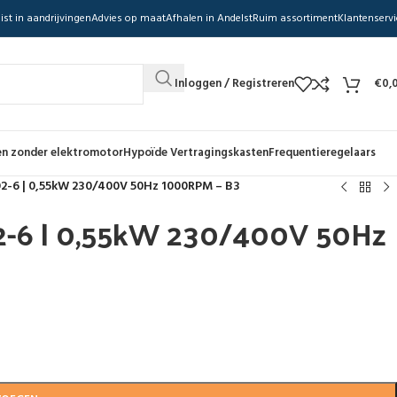
ist in aandrijvingen
Advies op maat
Afhalen in Andelst
Ruim assortiment
Klantenservi
Inloggen / Registreren
€
0,
n zonder elektromotor
Hypoïde Vertragingskasten
Frequentieregelaars
02-6 | 0,55kW 230/400V 50Hz 1000RPM – B3
2-6 | 0,55kW 230/400V 50Hz