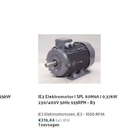
0,25kW
IE3 Elektromotor | SPL 80M6A | 0,37kW
230/400V 50Hz 935RPM – B3
IE3 Elektromotoren
,
IE3 - 1000 RPM
€
316,44
Excl. BTW
Toevoegen