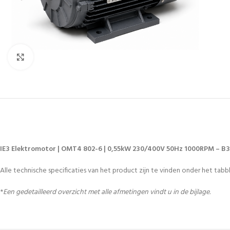
Vergroten
IE3 Elektromotor | OMT4 802-6 | 0,55kW 230/400V 50Hz 1000RPM – B3
Alle technische specificaties van het product zijn te vinden onder het tabbl
*
Een gedetailleerd overzicht met alle afmetingen vindt u in de bijlage.