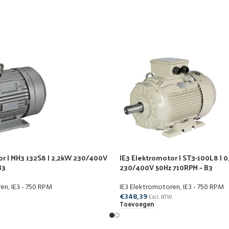
or | MH3 132S8 | 2,2kW 230/400V
IE3 Elektromotor | ST3-100L8 | 
B3
230/400V 50Hz 710RPM – B3
ren
,
IE3 - 750 RPM
IE3 Elektromotoren
,
IE3 - 750 RPM
€
348,39
Excl. BTW
Toevoegen