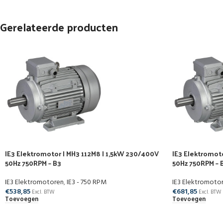
Gerelateerde producten
IE3 Elektromotor | MH3 112M8 | 1,5kW 230/400V
IE3 Elektromot
50Hz 750RPM – B3
50Hz 750RPM – 
IE3 Elektromotoren
,
IE3 - 750 RPM
IE3 Elektromoto
€
538,85
€
681,85
Excl. BTW
Excl. BTW
Toevoegen
Toevoegen