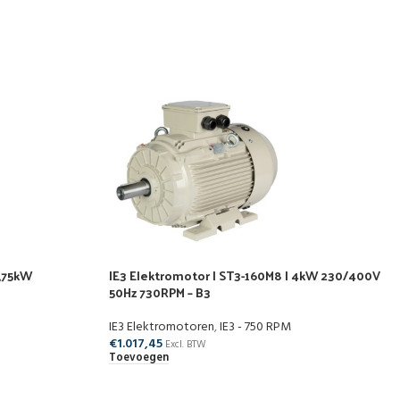
0,75kW
IE3 Elektromotor | ST3-160M8 | 4kW 230/400V
50Hz 730RPM – B3
IE3 Elektromotoren
,
IE3 - 750 RPM
€
1.017,45
Excl. BTW
Toevoegen