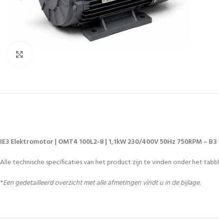
Vergroten
IE3 Elektromotor | OMT4 100L2-8 | 1,1kW 230/400V 50Hz 750RPM – B3
Alle technische specificaties van het product zijn te vinden onder het tabbl
*
Een gedetailleerd overzicht met alle afmetingen vindt u in de bijlage.