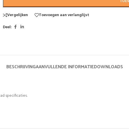
TOE
Vergelijken
Toevoegen aan verlanglijst
Deel:
BESCHRIJVING
AANVULLENDE INFORMATIE
DOWNLOADS
ad specificaties.