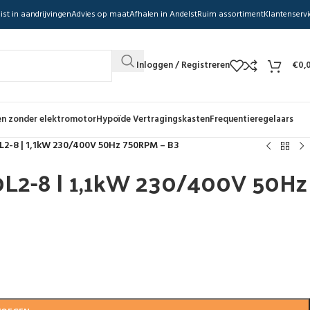
ist in aandrijvingen
Advies op maat
Afhalen in Andelst
Ruim assortiment
Klantenservi
Inloggen / Registreren
€
0,
n zonder elektromotor
Hypoïde Vertragingskasten
Frequentieregelaars
L2-8 | 1,1kW 230/400V 50Hz 750RPM – B3
0L2-8 | 1,1kW 230/400V 50Hz