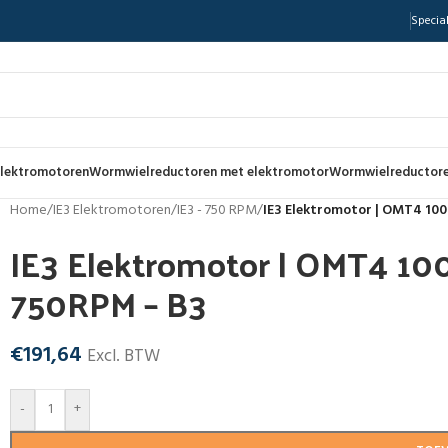
Special
lektromotoren
Wormwielreductoren met elektromotor
Wormwielreductore
Home
/
IE3 Elektromotoren
/
IE3 - 750 RPM
/
IE3 Elektromotor | OMT4 100
IE3 Elektromotor | OMT4 10
750RPM – B3
€
191,64
Excl. BTW
-
+