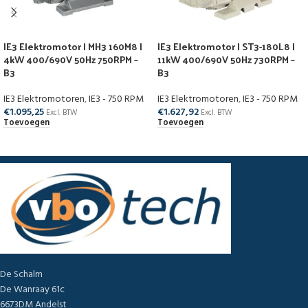
IE3 Elektromotor | MH3 160M8 |
IE3 Elektromotor | ST3-180L8 |
4kW 400/690V 50Hz 750RPM –
11kW 400/690V 50Hz 730RPM –
B3
B3
IE3 Elektromotoren
,
IE3 - 750 RPM
IE3 Elektromotoren
,
IE3 - 750 RPM
€
1.095,25
€
1.627,92
Excl. BTW
Excl. BTW
Toevoegen
Toevoegen
De Schalm
De Wanraay 61c
6673DM Andelst