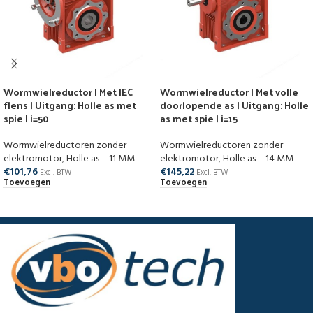
Wormwielreductor | Met IEC
Wormwielreductor | Met volle
flens | Uitgang: Holle as met
doorlopende as | Uitgang: Holle
spie | i=50
as met spie | i=15
Wormwielreductoren zonder
Wormwielreductoren zonder
elektromotor
,
Holle as – 11 MM
elektromotor
,
Holle as – 14 MM
€
101,76
€
145,22
Excl. BTW
Excl. BTW
Toevoegen
Toevoegen